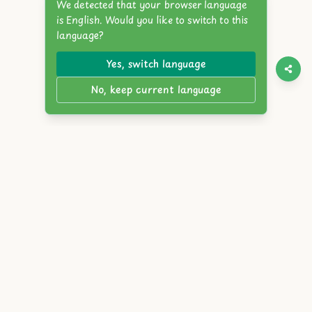
We detected that your browser language
is English. Would you like to switch to this
language?
Yes, switch language
No, keep current language
Twitter
Discord
YouTube
Itch.io
Steam
Reddit
English
简体中文
繁體中文
Español
Français
Deutsch
Português
Русский
日本語
한국어
العربية
Italiano
हिंदी
Bahasa Indonesia
Tiếng Việt
Türkçe
Polski
Nederlands
ภาษาไทย
Українська
বাংলা
Bahasa Melayu
Svenska
Română
Čeština
Magyar
Ελληνικά
עברית
Dansk
Suomi
Norsk
Slovensky
Atlyss.org
|
ব্লগ
|
সেবার শর্তাবলী
|
গোপনীয়তা নীতি