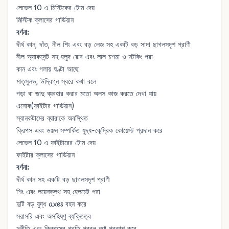
লেভেল 10 এ
মিস্টিকের টোম
দেয়
মিস্টিক ক্লাসের গার্ডিয়ান
বর্ণনা:
দীর্ঘ কান, দাঁত, নীল শিং এবং বড় লেজ সহ একটি বড় সাদা ছাগলসদৃশ প্রাণী
নীল অ্যাকসেন্ট সহ হলুদ রোব এবং লাল চশমা ও স্টকিং পরা
কান এবং গলায় ঘণ্টা আছে
মাতৃসুলভ, উদ্বিগ্ন স্বরে কথা বলে
পড়া বা জাদু ব্যবহার করার মতো অলস কাজ করতে দেখা যায়
এনোক
(ফাইটার গার্ডিয়ান)
স্যানকটামের ব্যারাকে অবস্থিত
ক্রিপস
এবং
ডঞ্জন
সম্পর্কিত যুদ্ধ-কেন্দ্রিক কোয়েস্ট প্রদান করে
লেভেল 10 এ
ফাইটারের টোম
দেয়
ফাইটার ক্লাসের গার্ডিয়ান
বর্ণনা:
দীর্ঘ কান সহ একটি বড় ছাগলসদৃশ প্রাণী
শিং এবং লয়েনক্লথ সহ হেলমেট পরা
দুটি বড় যুদ্ধ axes বহন করে
সরাসরি এবং অসহিষ্ণু ব্যক্তিত্ব
দুর্নীতি এবং ক্রিপসের প্রতি প্রবল ঘৃণা প্রকাশ করে