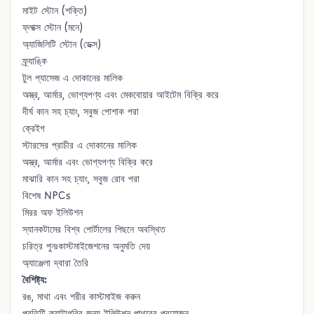
মাইট স্টোন (শক্তি)
ফ্লাক্স স্টোন (মনে)
অ্যাজিলিটি স্টোন (ডেক্স)
ফ্র্যাঙ্কি
টুল প্যাসেজ
এ দোকানের মালিক
অস্ত্র, আর্মার, ভোগ্যপণ্য এবং মেকবোয়ার আইটেম বিক্রি করে
দীর্ঘ কান সহ চ্যাং, সবুজ পোশাক পরা
ক্রেইগ
স্টারসের প্রাচীর
এ দোকানের মালিক
অস্ত্র, আর্মার এবং ভোগ্যপণ্য বিক্রি করে
মাঝারি কান সহ চ্যাং, সবুজ রোব পরা
বিশেষ NPCs
মিরর অফ ইলিউশন
স্যানকটামের বিশ্ব পোর্টালের পিছনে অবস্থিত
চরিত্র পুনঃকাস্টমাইজেশনের অনুমতি দেয়
অ্যাঞ্জেলা দ্বারা তৈরি
বৈশিষ্ট্য:
রঙ, মাথা এবং শরীর কাস্টমাইজ করুন
প্রতিটি ক্যাটাগরির জন্য ইলিউশন পাথরের প্রয়োজন