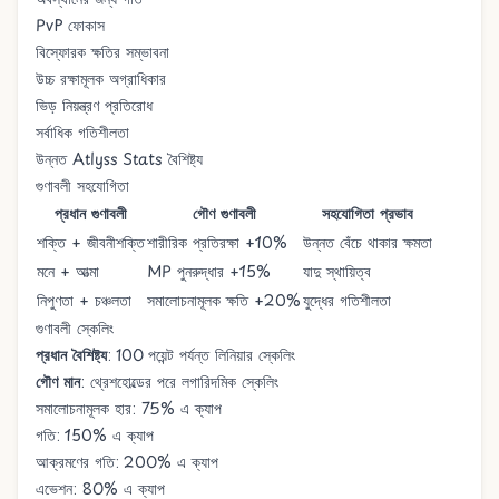
PvP ফোকাস
বিস্ফোরক ক্ষতির সম্ভাবনা
উচ্চ রক্ষামূলক অগ্রাধিকার
ভিড় নিয়ন্ত্রণ প্রতিরোধ
সর্বাধিক গতিশীলতা
উন্নত Atlyss Stats বৈশিষ্ট্য
গুণাবলী সহযোগিতা
প্রধান গুণাবলী
গৌণ গুণাবলী
সহযোগিতা প্রভাব
শক্তি + জীবনীশক্তি
শারীরিক প্রতিরক্ষা +10%
উন্নত বেঁচে থাকার ক্ষমতা
মনে + আত্মা
MP পুনরুদ্ধার +15%
যাদু স্থায়িত্ব
নিপুণতা + চঞ্চলতা
সমালোচনামূলক ক্ষতি +20%
যুদ্ধের গতিশীলতা
গুণাবলী স্কেলিং
প্রধান বৈশিষ্ট্য
: 100 পয়েন্ট পর্যন্ত লিনিয়ার স্কেলিং
গৌণ মান
: থ্রেশহোল্ডের পরে লগারিদমিক স্কেলিং
সমালোচনামূলক হার: 75% এ ক্যাপ
গতি: 150% এ ক্যাপ
আক্রমণের গতি: 200% এ ক্যাপ
এভেশন: 80% এ ক্যাপ