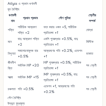
Atlyss এ প্রধান গুণাবলী
মূল বৈশিষ্ট্য
গুণাবলী
শ্রেণীর
প্রধান প্রভাব
গৌণ সুবিধা
নাম
সম্পর্ক
শারীরিক আক্রমণ
বহন করার ওজন +5, শারীরিক
শক্তি
যোদ্ধা
শক্তি +2
প্রতিরক্ষা +1
যাদু আক্রমণ শক্তি
এমপি পুনরুদ্ধার +0.5%, যাদু
মনে
মিস্টিক
+2
প্রতিরোধ +1
সমালোচনামূলক হার
আক্রমণের গতি +0.2%, এভেশন
নিপুণতা
ডাকাত
+0.5%
+1
জীবনীশ
HP পুনরুদ্ধার +0.5%, শারীরিক
সর্বাধিক HP +20
সব শ্রেণী
ক্তি
প্রতিরক্ষা +1
MP পুনরুদ্ধার +0.5%, যাদু
আত্মা
সর্বাধিক MP +15
সব শ্রেণী
প্রতিরক্ষা +1
এভেশন +1, আক্রমণের গতি
চঞ্চলতা
গতি +0.5%
সব শ্রেণী
+0.2%
গৌণ বৈশিষ্ট্য
উদ্ভূত যুদ্ধমূল্য