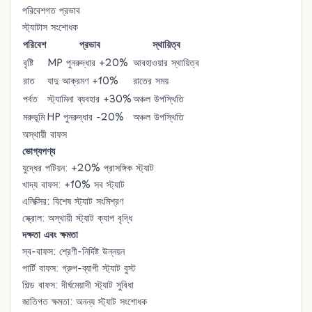
পরিবেশগত প্রভাব
স্ট্যাটাস সংশোধক
পরিবেশ
প্রভাব
স্থায়িত্ব
বৃষ্টি
MP পুনরুদ্ধার +20%
আবহাওয়ার স্থায়িত্ব
রাত
যাদু আক্রমণ +10%
রাতের সময়
পর্বত
স্ট্যামিনা ব্যবহার +30%
অঞ্চল উপস্থিতি
মরুভূমি
HP পুনরুদ্ধার -20%
অঞ্চল উপস্থিতি
অস্থায়ী বাফস
ভোগ্যপণ্য
যুদ্ধের পটিয়ন: +20% প্রাসঙ্গিক স্ট্যাট
খাদ্য বাফস: +10% সব স্ট্যাট
এলিক্সির: বিশেষ স্ট্যাট সংমিশ্রণ
স্ক্রোল: অস্থায়ী স্ট্যাট ক্যাপ বৃদ্ধি
দক্ষতা এবং ক্ষমতা
স্ব-বাফস: শ্রেণী-নির্দিষ্ট উন্নয়ন
পার্টি বাফস: গ্রুপ-ব্যাপী স্ট্যাট বুস্ট
গিল্ড বাফস: দীর্ঘমেয়াদী স্ট্যাট সুবিধা
জাতিগত ক্ষমতা: অনন্য স্ট্যাট সংশোধক