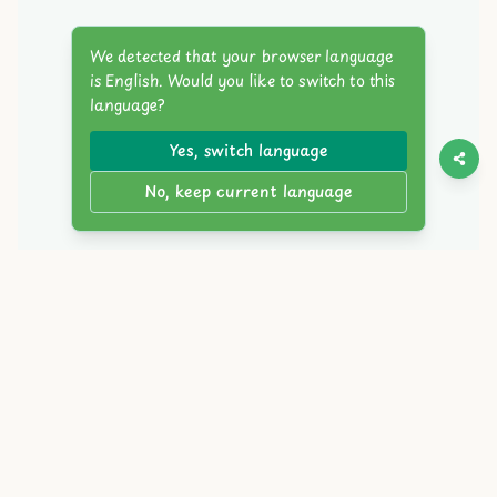
We detected that your browser language
is English. Would you like to switch to this
language?
Yes, switch language
No, keep current language