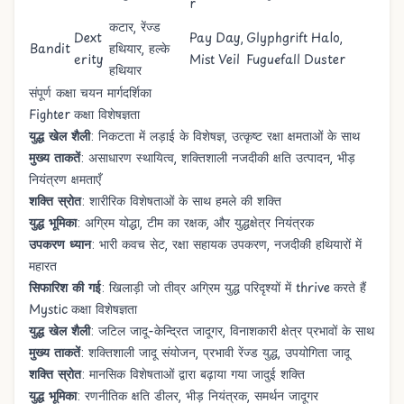
r
कटार, रेंज्ड
Dext
Pay Day
,
Glyphgrift Halo
,
Bandit
हथियार, हल्के
erity
Mist Veil
Fuguefall Duster
हथियार
संपूर्ण कक्षा चयन मार्गदर्शिका
Fighter कक्षा विशेषज्ञता
युद्ध खेल शैली
: निकटता में लड़ाई के विशेषज्ञ, उत्कृष्ट रक्षा क्षमताओं के साथ
मुख्य ताकतें
: असाधारण स्थायित्व, शक्तिशाली नजदीकी क्षति उत्पादन, भीड़
नियंत्रण क्षमताएँ
शक्ति स्रोत
: शारीरिक विशेषताओं के साथ हमले की शक्ति
युद्ध भूमिका
: अग्रिम योद्धा, टीम का रक्षक, और युद्धक्षेत्र नियंत्रक
उपकरण ध्यान
: भारी कवच सेट, रक्षा सहायक उपकरण, नजदीकी हथियारों में
महारत
सिफारिश की गई
: खिलाड़ी जो तीव्र अग्रिम युद्ध परिदृश्यों में thrive करते हैं
Mystic कक्षा विशेषज्ञता
युद्ध खेल शैली
: जटिल जादू-केन्द्रित जादूगर, विनाशकारी क्षेत्र प्रभावों के साथ
मुख्य ताकतें
: शक्तिशाली जादू संयोजन, प्रभावी रेंज्ड युद्ध, उपयोगिता जादू
शक्ति स्रोत
: मानसिक विशेषताओं द्वारा बढ़ाया गया जादुई शक्ति
युद्ध भूमिका
: रणनीतिक क्षति डीलर, भीड़ नियंत्रक, समर्थन जादूगर