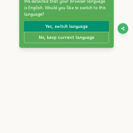
We detected that your browser language
is English. Would you like to switch to this
language?
Yes, switch language
No, keep current language
Twitter
Discord
YouTube
Itch.io
Steam
Reddit
English
简体中文
繁體中文
Español
Français
Deutsch
Português
Русский
日本語
한국어
العربية
Italiano
हिंदी
Bahasa Indonesia
Tiếng Việt
Türkçe
Polski
Nederlands
ภาษาไทย
Українська
বাংলা
Bahasa Melayu
Svenska
Română
Čeština
Magyar
Ελληνικά
עברית
Dansk
Suomi
Norsk
Slovensky
Atlyss.org
|
ब्लॉग
|
सेवा की शर्तें
|
गोपनीयता नीति