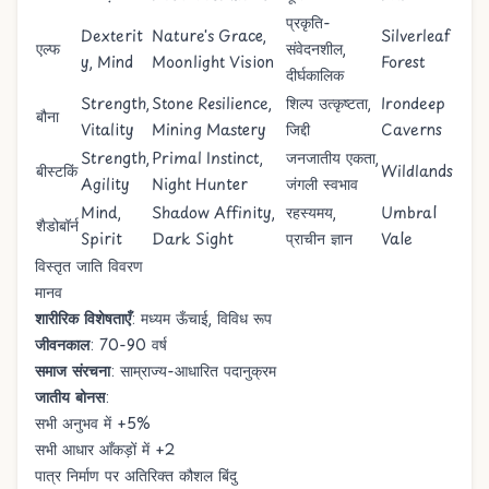
प्रकृति-
Dexterit
Nature's Grace
,
Silverleaf
एल्फ
संवेदनशील,
y
,
Mind
Moonlight Vision
Forest
दीर्घकालिक
Strength
,
Stone Resilience
,
शिल्प उत्कृष्टता,
Irondeep
बौना
Vitality
Mining Mastery
जिद्दी
Caverns
Strength
,
Primal Instinct
,
जनजातीय एकता,
बीस्टकिं
Wildlands
Agility
Night Hunter
जंगली स्वभाव
Mind
,
Shadow Affinity
,
रहस्यमय,
Umbral
शैडोबॉर्न
Spirit
Dark Sight
प्राचीन ज्ञान
Vale
विस्तृत जाति विवरण
मानव
शारीरिक विशेषताएँ
: मध्यम ऊँचाई, विविध रूप
जीवनकाल
: 70-90 वर्ष
समाज संरचना
: साम्राज्य-आधारित पदानुक्रम
जातीय बोनस
:
सभी अनुभव में +5%
सभी आधार आँकड़ों में +2
पात्र निर्माण पर अतिरिक्त कौशल बिंदु