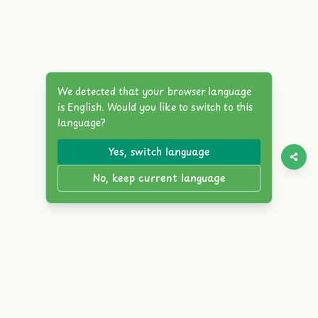
We detected that your browser language
is English. Would you like to switch to this
language?
Yes, switch language
No, keep current language
Twitter
Discord
YouTube
Itch.io
Steam
Reddit
English
简体中文
繁體中文
Español
Français
Deutsch
Português
Русский
日本語
한국어
العربية
Italiano
हिंदी