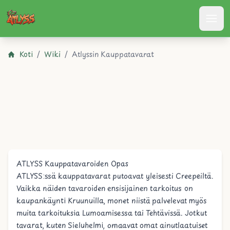
Atlyss
Koti
/
Wiki
/
Atlyssin Kauppatavarat
ATLYSS Kauppatavaroiden Opas
ATLYSS:ssä kauppatavarat putoavat yleisesti
Creepeiltä
.
Vaikka näiden tavaroiden ensisijainen tarkoitus on
kaupankäynti
Kruunuilla
, monet niistä palvelevat myös
muita tarkoituksia
Lumoamisessa
tai
Tehtävissä
. Jotkut
tavarat, kuten
Sieluhelmi
, omaavat omat ainutlaatuiset