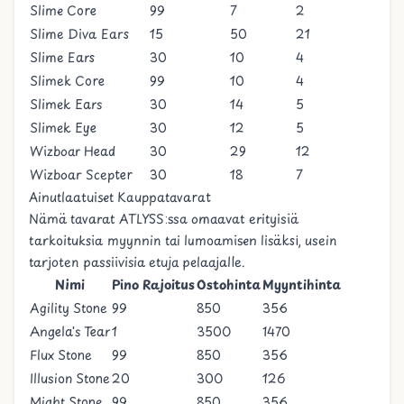
Slime Core
99
7
2
Slime Diva Ears
15
50
21
Slime Ears
30
10
4
Slimek Core
99
10
4
Slimek Ears
30
14
5
Slimek Eye
30
12
5
Wizboar Head
30
29
12
Wizboar Scepter
30
18
7
Ainutlaatuiset Kauppatavarat
Nämä tavarat ATLYSS:ssa omaavat erityisiä
tarkoituksia myynnin tai lumoamisen lisäksi, usein
tarjoten passiivisia etuja pelaajalle.
Nimi
Pino Rajoitus
Ostohinta
Myyntihinta
Agility Stone
99
850
356
Angela's Tear
1
3500
1470
Flux Stone
99
850
356
Illusion Stone
20
300
126
Might Stone
99
850
356