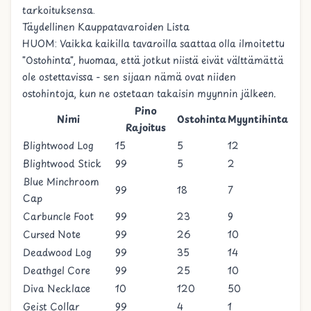
tarkoituksensa.
Täydellinen Kauppatavaroiden Lista
HUOM: Vaikka kaikilla tavaroilla saattaa olla ilmoitettu
"Ostohinta", huomaa, että jotkut niistä eivät välttämättä
ole ostettavissa - sen sijaan nämä ovat niiden
ostohintoja, kun ne ostetaan takaisin myynnin jälkeen.
Pino
Nimi
Ostohinta
Myyntihinta
Rajoitus
Blightwood Log
15
5
12
Blightwood Stick
99
5
2
Blue Minchroom
99
18
7
Cap
Carbuncle Foot
99
23
9
Cursed Note
99
26
10
Deadwood Log
99
35
14
Deathgel Core
99
25
10
Diva Necklace
10
120
50
Geist Collar
99
4
1