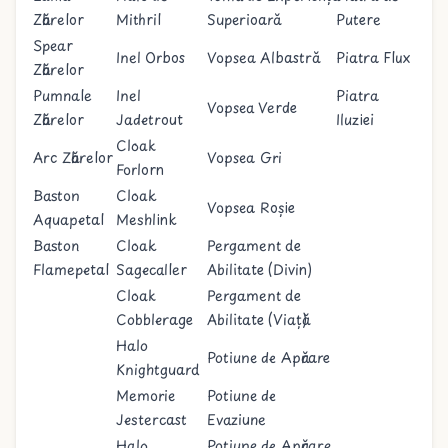
Zăbrelor
Mithril
Superioară
Putere
Spear
Inel Orbos
Vopsea Albastră
Piatra Flux
Zăbrelor
Pumnale
Inel
Piatra
Vopsea Verde
Zăbrelor
Jadetrout
Iluziei
Cloak
Arc Zăbrelor
Vopsea Gri
Forlorn
Baston
Cloak
Vopsea Roșie
Aquapetal
Meshlink
Baston
Cloak
Pergament de
Flamepetal
Sagecaller
Abilitate (Divin)
Cloak
Pergament de
Cobblerage
Abilitate (Viață)
Halo
Potiune de Apărare
Knightguard
Memorie
Potiune de
Jestercast
Evaziune
Halo
Potiune de Apărare