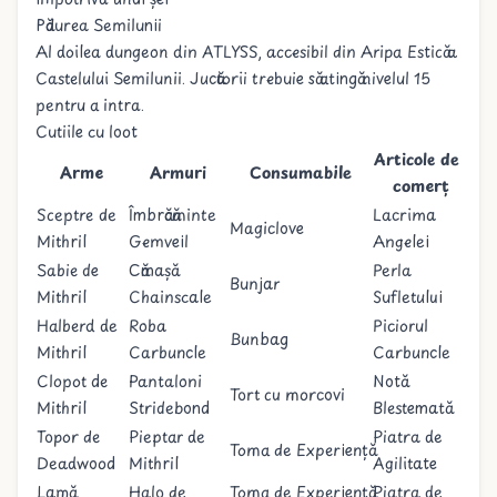
Pădurea Semilunii
Al doilea dungeon din ATLYSS, accesibil din Aripa Estică a
Castelului Semilunii. Jucătorii trebuie să atingă nivelul 15
pentru a intra.
Cutiile cu loot
Articole de
Arme
Armuri
Consumabile
comerț
Sceptre de
Îmbrăcăminte
Lacrima
Magiclove
Mithril
Gemveil
Angelei
Sabie de
Cămașă
Perla
Bunjar
Mithril
Chainscale
Sufletului
Halberd de
Roba
Piciorul
Bunbag
Mithril
Carbuncle
Carbuncle
Clopot de
Pantaloni
Notă
Tort cu morcovi
Mithril
Stridebond
Blestemată
Topor de
Pieptar de
Piatra de
Toma de Experiență
Deadwood
Mithril
Agilitate
Lamă
Halo de
Toma de Experiență
Piatra de