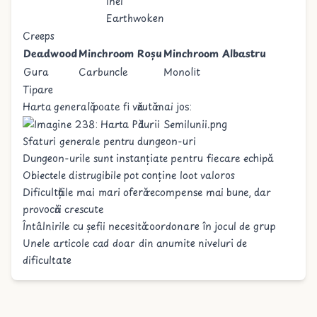
Inel
Earthwoken
Creeps
Deadwood
Minchroom Roșu
Minchroom Albastru
Gura
Carbuncle
Monolit
Tipare
Harta generală poate fi văzută mai jos:
Sfaturi generale pentru dungeon-uri
Dungeon-urile sunt instanțiate pentru fiecare echipă
Obiectele distrugibile pot conține loot valoros
Dificultățile mai mari oferă recompense mai bune, dar
provocări crescute
Întâlnirile cu șefii necesită coordonare în jocul de grup
Unele articole cad doar din anumite niveluri de
dificultate