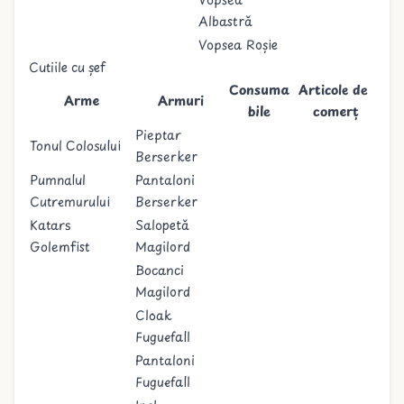
Albastră
Vopsea Roșie
Cutiile cu șef
Consuma
Articole de
Arme
Armuri
bile
comerț
Pieptar
Tonul Colosului
Berserker
Pumnalul
Pantaloni
Cutremurului
Berserker
Katars
Salopetă
Golemfist
Magilord
Bocanci
Magilord
Cloak
Fuguefall
Pantaloni
Fuguefall