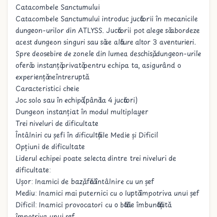
Catacombele Sanctumului
Catacombele Sanctumului introduc jucătorii în mecanicile
dungeon-urilor din ATLYSS. Jucătorii pot alege să abordeze
acest dungeon singuri sau să se alăture altor 3 aventurieri.
Spre deosebire de zonele din lumea deschisă, dungeon-urile
oferă o instanță privată pentru echipa ta, asigurând o
experiență neîntreruptă.
Caracteristici cheie
Joc solo sau în echipă (până la 4 jucători)
Dungeon instanțiat în modul multiplayer
Trei niveluri de dificultate
Întâlniri cu șefi în dificultățile Medie și Dificil
Opțiuni de dificultate
Liderul echipei poate selecta dintre trei niveluri de
dificultate:
Ușor: Inamici de bază, fără întâlnire cu un șef
Mediu: Inamici mai puternici cu o luptă împotriva unui șef
Dificil: Inamici provocatori cu o bătălie îmbunătățită
împotriva unui șef