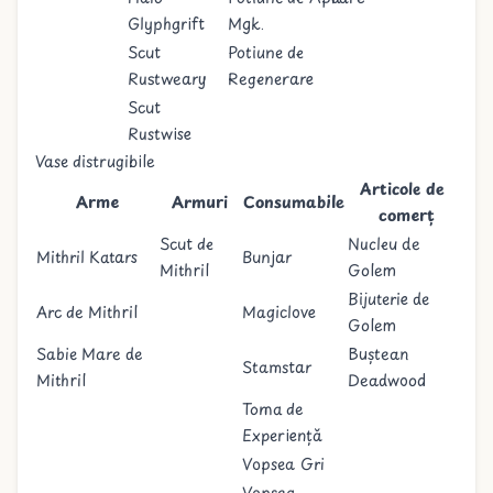
Glyphgrift
Mgk.
Scut
Potiune de
Rustweary
Regenerare
Scut
Rustwise
Vase distrugibile
Articole de
Arme
Armuri
Consumabile
comerț
Scut de
Nucleu de
Mithril Katars
Bunjar
Mithril
Golem
Bijuterie de
Arc de Mithril
Magiclove
Golem
Sabie Mare de
Buștean
Stamstar
Mithril
Deadwood
Toma de
Experiență
Vopsea Gri
Vopsea