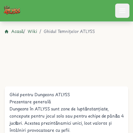
Atlyss
Acasă
/
Wiki
/
Ghidul Temnițelor ATLYSS
Ghid pentru Dungeons ATLYSS
Prezentare generală
Dungeons în ATLYSS sunt zone de luptă instanțiate,
concepute pentru jocul solo sau pentru echipe de până la 4
jucători. Acestea prezintă inamici unici, loot valoros și
întâlniri provocatoare cu șefii.