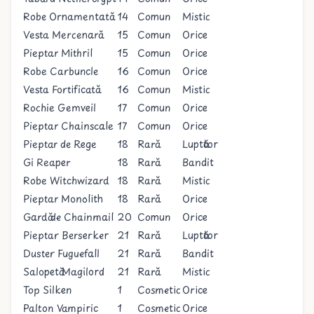
Robe Ornamentată
14
Comun
Mistic
Vesta Mercenară
15
Comun
Orice
Pieptar Mithril
15
Comun
Orice
Robe Carbuncle
16
Comun
Orice
Vesta Fortificată
16
Comun
Mistic
Rochie Gemveil
17
Comun
Orice
Pieptar Chainscale
17
Comun
Orice
Pieptar de Rege
18
Rară
Luptător
Gi Reaper
18
Rară
Bandit
Robe Witchwizard
18
Rară
Mistic
Pieptar Monolith
18
Rară
Orice
Gardă de Chainmail
20
Comun
Orice
Pieptar Berserker
21
Rară
Luptător
Duster Fuguefall
21
Rară
Bandit
Salopetă Magilord
21
Rară
Mistic
Top Silken
1
Cosmetic
Orice
Palton Vampiric
1
Cosmetic
Orice