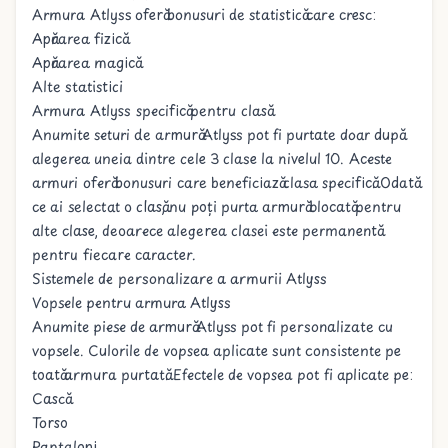
Armura Atlyss oferă bonusuri de statistică care cresc:
Apărarea fizică
Apărarea magică
Alte
statistici
Armura Atlyss specifică pentru clasă
Anumite seturi de armură Atlyss pot fi purtate doar după
alegerea uneia dintre cele 3 clase la nivelul 10. Aceste
armuri oferă bonusuri care beneficiază clasa specifică. Odată
ce ai selectat o clasă, nu poți purta armură blocată pentru
alte clase, deoarece alegerea clasei este permanentă
pentru fiecare caracter.
Sistemele de personalizare a armurii Atlyss
Vopsele pentru armura Atlyss
Anumite piese de armură Atlyss pot fi personalizate cu
vopsele
. Culorile de vopsea aplicate sunt consistente pe
toată armura purtată. Efectele de vopsea pot fi aplicate pe:
Cască
Torso
Pantaloni