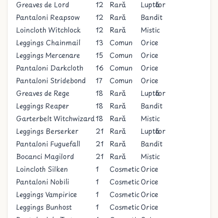
Greaves de Lord
12
Rară
Luptător
Pantaloni Reapsow
12
Rară
Bandit
Loincloth Witchlock
12
Rară
Mistic
Leggings Chainmail
13
Comun
Orice
Leggings Mercenare
15
Comun
Orice
Pantaloni Darkcloth
16
Comun
Orice
Pantaloni Stridebond
17
Comun
Orice
Greaves de Rege
18
Rară
Luptător
Leggings Reaper
18
Rară
Bandit
Garterbelt Witchwizard
18
Rară
Mistic
Leggings Berserker
21
Rară
Luptător
Pantaloni Fuguefall
21
Rară
Bandit
Bocanci Magilord
21
Rară
Mistic
Loincloth Silken
1
Cosmetic
Orice
Pantaloni Nobili
1
Cosmetic
Orice
Leggings Vampirice
1
Cosmetic
Orice
Leggings Bunhost
1
Cosmetic
Orice