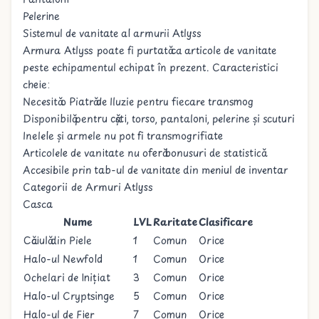
Pelerine
Sistemul de vanitate al armurii Atlyss
Armura Atlyss poate fi purtată ca articole de vanitate
peste echipamentul echipat în prezent. Caracteristici
cheie:
Necesită o
Piatră de Iluzie
pentru fiecare transmog
Disponibilă pentru căști, torso, pantaloni, pelerine și scuturi
Inelele și armele nu pot fi transmogrifiate
Articolele de vanitate nu oferă bonusuri de statistică
Accesibile prin tab-ul de vanitate din meniul de inventar
Categorii de Armuri Atlyss
Casca
Nume
LVL
Raritate
Clasificare
Căciulă din Piele
1
Comun
Orice
Halo-ul Newfold
1
Comun
Orice
Ochelari de Inițiat
3
Comun
Orice
Halo-ul Cryptsinge
5
Comun
Orice
Halo-ul de Fier
7
Comun
Orice