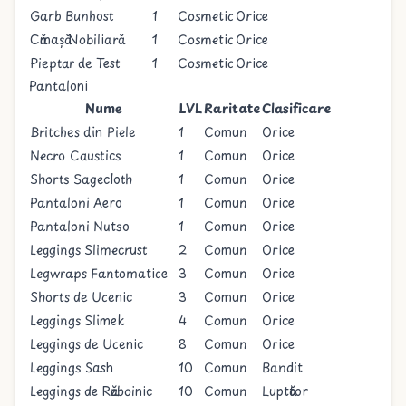
Garb Bunhost
1
Cosmetic
Orice
Cămașă Nobiliară
1
Cosmetic
Orice
Pieptar de Test
1
Cosmetic
Orice
Pantaloni
Nume
LVL
Raritate
Clasificare
Britches din Piele
1
Comun
Orice
Necro Caustics
1
Comun
Orice
Shorts Sagecloth
1
Comun
Orice
Pantaloni Aero
1
Comun
Orice
Pantaloni Nutso
1
Comun
Orice
Leggings Slimecrust
2
Comun
Orice
Legwraps Fantomatice
3
Comun
Orice
Shorts de Ucenic
3
Comun
Orice
Leggings Slimek
4
Comun
Orice
Leggings de Ucenic
8
Comun
Orice
Leggings Sash
10
Comun
Bandit
Leggings de Războinic
10
Comun
Luptător