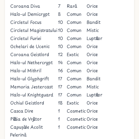
Coroana Diva
7
Rară
Orice
Halo-ul Demicrypt
8
Comun
Orice
Circletul Focus
10
Comun
Bandit
Circletul Magistratului
10
Comun
Mistic
Circletul Furiei
10
Comun
Luptător
Ochelari de Ucenic
10
Comun
Orice
Coroana Geistlord
12
Exotic
Orice
Halo-ul Nethercrypt
14
Comun
Orice
Halo-ul Mithril
16
Comun
Orice
Halo-ul Glyphgrift
17
Comun
Bandit
Memoria Jestercast
17
Comun
Mistic
Halo-ul Knightguard
17
Comun
Luptător
Ochiul Geistlord
18
Exotic
Orice
Casca Dire
1
Cosmetic
Orice
Pălăria de Vrăjitor
1
Cosmetic
Orice
Capușă de Acolit
1
Cosmetic
Orice
Pelerină