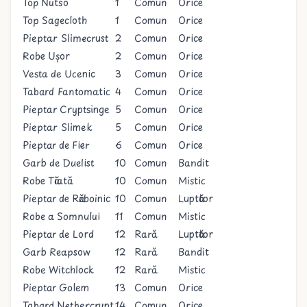
Top Nutso
1
Comun
Orice
Top Sagecloth
1
Comun
Orice
Pieptar Slimecrust
2
Comun
Orice
Robe Ușor
2
Comun
Orice
Vesta de Ucenic
3
Comun
Orice
Tabard Fantomatic
4
Comun
Orice
Pieptar Cryptsinge
5
Comun
Orice
Pieptar Slimek
5
Comun
Orice
Pieptar de Fier
6
Comun
Orice
Garb de Duelist
10
Comun
Bandit
Robe Tăiată
10
Comun
Mistic
Pieptar de Războinic
10
Comun
Luptător
Robe a Somnului
11
Comun
Mistic
Pieptar de Lord
12
Rară
Luptător
Garb Reapsow
12
Rară
Bandit
Robe Witchlock
12
Rară
Mistic
Pieptar Golem
13
Comun
Orice
Tabard Nethercrypt
14
Comun
Orice