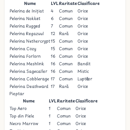
Nume
LVL
Raritate
Clasificare
Pelerina de Inițiat
4
Comun
Orice
Pelerina Nokket
6
Comun
Orice
Pelerina Rugged
7
Comun
Orice
Pelerina Regazuul
12
Rară
Orice
Pelerina Nethercrypt
15
Comun
Orice
Pelerina Cozy
15
Comun
Orice
Pelerina Forlorn
16
Comun
Orice
Pelerina Meshlink
16
Comun
Bandit
Pelerina Sagecaller
16
Comun
Mistic
Pelerina Cobblerage
17
Comun
Luptător
Pelerina Deathward
17
Rară
Orice
Pieptar
Nume
LVL
Raritate
Clasificare
Top Aero
1
Comun
Orice
Top din Piele
1
Comun
Orice
Necro Marrow
1
Comun
Orice