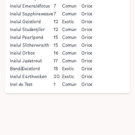
Inelul Emeraldfocus
7
Comun
Orice
Inelul Sapphireweave
7
Comun
Orice
Inelul Geistlord
12
Exotic
Orice
Inelul Studenților
12
Comun
Orice
Inelul Pearlpond
15
Comun
Orice
Inelul Slitherwraith
15
Comun
Orice
Inelul Orbos
16
Comun
Orice
Inelul Jadetrout
17
Comun
Orice
Bandă Geistlord
18
Exotic
Orice
Inelul Earthwoken
20
Exotic
Orice
Inel de Test
1
Comun
Orice