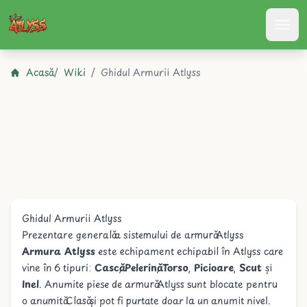
Atlyss
Acasă
/
Wiki
/
Ghidul Armurii Atlyss
Ghidul Armurii Atlyss
Prezentare generală a sistemului de armură Atlyss
Armura Atlyss
este echipament echipabil în Atlyss care
vine în 6 tipuri:
Cască
,
Pelerină
,
Torso
,
Picioare
,
Scut
și
Inel
. Anumite piese de armură Atlyss sunt blocate pentru
o anumită
Clasă
și pot fi purtate doar la un anumit nivel.