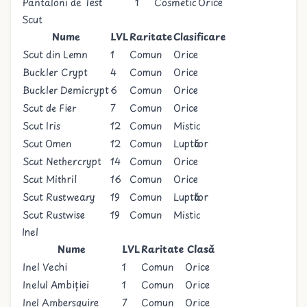
Pantaloni de Test
1
Cosmetic
Orice
Scut
Nume
LVL
Raritate
Clasificare
Scut din Lemn
1
Comun
Orice
Buckler Crypt
4
Comun
Orice
Buckler Demicrypt
6
Comun
Orice
Scut de Fier
7
Comun
Orice
Scut Iris
12
Comun
Mistic
Scut Omen
12
Comun
Luptător
Scut Nethercrypt
14
Comun
Orice
Scut Mithril
16
Comun
Orice
Scut Rustweary
19
Comun
Luptător
Scut Rustwise
19
Comun
Mistic
Inel
Nume
LVL
Raritate
Clasă
Inel Vechi
1
Comun
Orice
Inelul Ambiției
1
Comun
Orice
Inel Ambersquire
7
Comun
Orice