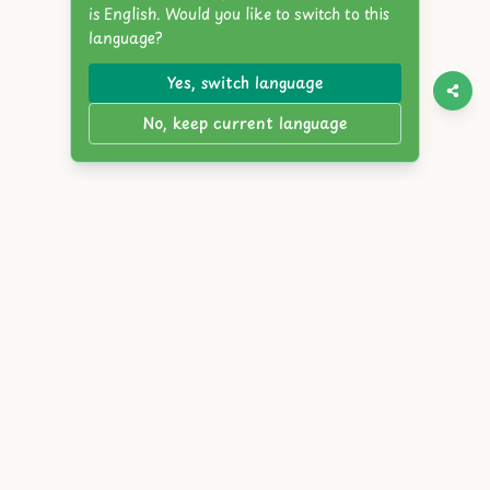
is English. Would you like to switch to this
language?
Yes, switch language
No, keep current language
Twitter
Discord
YouTube
Itch.io
Steam
Reddit
English
简体中文
繁體中文
Español
Français
Deutsch
हिंदी
Italiano
العربية
한국어
日本語
Русский
Português
Bahasa Indonesia
Tiếng Việt
Türkçe
Polski
Nederlands
ภาษาไทย
Українська
বাংলা
Bahasa Melayu
Svenska
Suomi
Dansk
עברית
Ελληνικά
Magyar
Čeština
Română
Norsk
Slovensky
מדיניות פרטיות
|
תנאי שירות
|
בלוגים
|
Atlyss.org