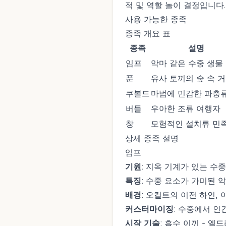
적 및 역할 놀이 결정입니다.
사용 가능한 종족
종족 개요 표
종족
설명
임프
악마 같은 수중 생물
푼
유사 토끼의 숲 속 
쿠볼드
마법에 민감한 파충
버들
우아한 조류 여행자
창
모험적인 설치류 민
상세 종족 설명
임프
기원
: 지옥 기계가 있는 수
특징
: 수중 요소가 가미된 
배경
: 오컬트의 이전 하인,
커스터마이징
: 수중에서 
시작 기술
: 흡수 이끼 - 