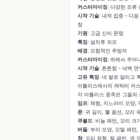
커스터마이징
: 다양한 조류
시작 기술
: 내적 집중 - 
창
기원
: 고급 신비 문명
특징
: 설치류 외모
배경
: 모험적인 추방자
커스터마이징
: 쥐에서 주머
시작 기술
: 튼튼함 - 넉백 
고유 특징
: 네 발로 달리고 
아틀리스에서의 캐릭터 커
각 아틀리스 종족은 그들의
임프
: 체형, 지느러미 모양,
푼
: 귀 길이, 뿔 옵션, 꼬리 
쿠볼드
: 비늘 패턴, 꼬리 크
버들
: 부리 모양, 깃털 패턴
창
: 꼬리 유형, 털 패턴, 귀 