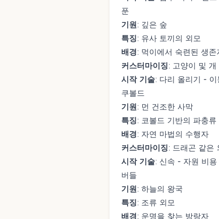
푼
기원
: 깊은 숲
특징
: 유사 토끼의 외모
배경
: 먹이에서 숙련된 생존
커스터마이징
: 고양이 및 
시작 기술
: 다리 올리기 - 
쿠볼드
기원
: 먼 건조한 사막
특징
: 코볼드 기반의 파충류
배경
: 자연 마법의 수행자
커스터마이징
: 드래곤 같은
시작 기술
: 신속 - 자원 비
버들
기원
: 하늘의 왕국
특징
: 조류 외모
배경
: 운명을 찾는 방랑자