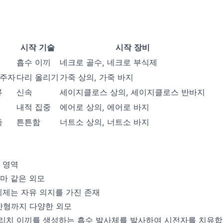
시작 기술
시작 장비
흡수 이끼
네크로 골수
,
네크로 부식제
거주자
다리 올리기
가죽 상의
,
가죽 바지
류
신속
세이지클로스 상의
,
세이지클로스 반바지
내적 집중
에어로 상의
,
에어로 바지
족
튼튼함
너트소 상의
,
너트소 바지
중 영역
악마 같은 외모
 이제는 자유 의지를 가진 존재
인간형까지 다양한 외모
엘드리치 이끼를 생성하는 흡수 발사체를 발사하여 시전자를 치유합