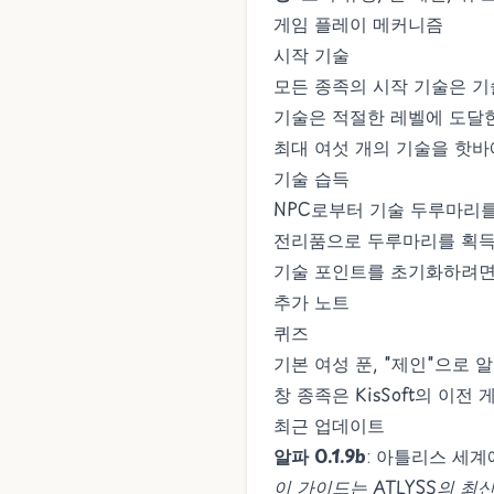
게임 플레이 메커니즘
시작 기술
모든 종족의 시작 기술은 기
기술은 적절한 레벨에 도달한
최대 여섯 개의 기술을 핫바
기술 습득
NPC로부터 기술 두루마리를
전리품으로 두루마리를 획득
기술 포인트를 초기화하려면
추가 노트
퀴즈
기본 여성 푼, "제인"으로
창 종족은 KisSoft의 이전
최근 업데이트
알파 0.1.9b
: 아틀리스 세
이 가이드는 ATLYSS의 