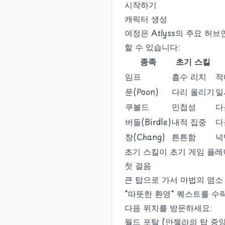
시작하기
캐릭터 생성
여정은 Atlyss의 주요 허
할 수 있습니다:
종족
초기 스킬
임프
흡수 리치
적
푼(Poon)
다리 올리기
일
쿠볼드
민첩성
다
버들(Birdle)
내적 집중
다
창(Chang)
튼튼함
넉
초기 스킬이 초기 게임 플레
첫 걸음
큰 탑으로 가서 마법의 염소
"따뜻한 환영" 퀘스트를 수
다음 위치를 방문하세요:
월드 포탈 (안젤라의 탑 중앙