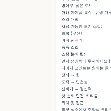
방어구: 낡은 로브
거래 아이템: 바위, 유령 가
스킬 개발
사용 가능한 초기 스킬:
회복 (우선)
바위 던지기
종족 스킬
스탯 분배 팁:
먼저 생명력에 투자하세요 (
나머지 포인트는 원하는 클
전사 → 힘
도적 → 민첩성
신비가 → 정신력
첫 번째 던전: 카타콤
위치 및 접근
외부 성소에서 주황색 크리스