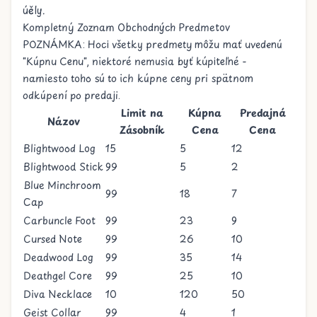
účely.
Kompletný Zoznam Obchodných Predmetov
POZNÁMKA: Hoci všetky predmety môžu mať uvedenú
"Kúpnu Cenu", niektoré nemusia byť kúpiteľné -
namiesto toho sú to ich kúpne ceny pri spätnom
odkúpení po predaji.
Limit na
Kúpna
Predajná
Názov
Zásobník
Cena
Cena
Blightwood Log
15
5
12
Blightwood Stick
99
5
2
Blue Minchroom
99
18
7
Cap
Carbuncle Foot
99
23
9
Cursed Note
99
26
10
Deadwood Log
99
35
14
Deathgel Core
99
25
10
Diva Necklace
10
120
50
Geist Collar
99
4
1