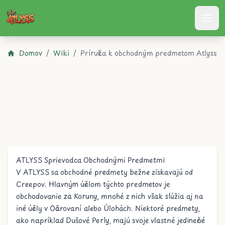
Atlyss
Domov
/
Wiki
/
Príručka k obchodným predmetom Atlyss
ATLYSS Sprievodca Obchodnými Predmetmi
V ATLYSS sa obchodné predmety bežne získavajú od
Creepov
. Hlavným účelom týchto predmetov je
obchodovanie za
Koruny
, mnohé z nich však slúžia aj na
iné účely v
Očarovaní
alebo
Úlohách
. Niektoré predmety,
ako napríklad
Dušové Perly
, majú svoje vlastné jedinečné