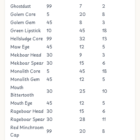
Ghostdust
99
7
2
Golem Core
5
20
8
Golem Gem
45
8
3
Green Lipstick
10
45
18
Hellsludge Core
99
32
13
Maw Eye
45
12
5
Mekboar Head
30
9
3
Mekboar Spear
30
15
6
Monolith Core
5
45
18
Monolith Gem
45
12
5
Mouth
30
25
10
Bittertooth
Mouth Eye
45
12
5
Rageboar Head
30
15
6
Rageboar Spear
30
28
11
Red Minchroom
99
20
8
Cap