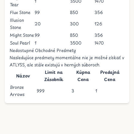
1
3500
1470
Tear
Flux Stone
99
850
356
Illusion
20
300
126
Stone
Might Stone
99
850
356
Soul Pearl
1
3500
1470
Nedostupné Obchodné Predmety
Nasledujúce predmety momentálne nie je možné získať v
ATLYSS, ale stále existujú v herných súboroch.
Limit na
Kúpna
Predajná
Názov
Zásobník
Cena
Cena
Bronze
999
3
1
Arrows