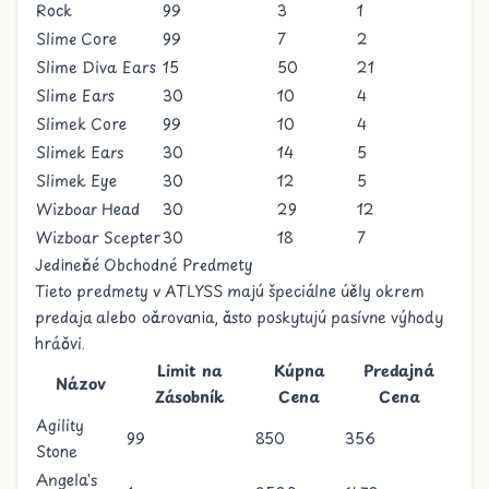
Rock
99
3
1
Slime Core
99
7
2
Slime Diva Ears
15
50
21
Slime Ears
30
10
4
Slimek Core
99
10
4
Slimek Ears
30
14
5
Slimek Eye
30
12
5
Wizboar Head
30
29
12
Wizboar Scepter
30
18
7
Jedinečné Obchodné Predmety
Tieto predmety v ATLYSS majú špeciálne účely okrem
predaja alebo očarovania, často poskytujú pasívne výhody
hráčovi.
Limit na
Kúpna
Predajná
Názov
Zásobník
Cena
Cena
Agility
99
850
356
Stone
Angela's