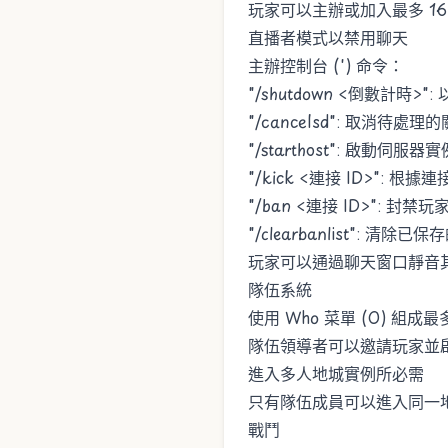
玩家可以主辦或加入最多 1
直播者模式以禁用聊天
主辦控制台 (') 命令：
"/shutdown <倒數計時
"/cancelsd": 取消待處理
"/starthost": 啟動伺服器實
"/kick <連接 ID>": 根據
"/ban <連接 ID>": 封禁玩
"/clearbanlist": 清除
玩家可以通過聊天窗口靜音
隊伍系統
使用 Who 菜單 (O) 組成
隊伍領導者可以邀請玩家並
進入多人地城實例所必需
只有隊伍成員可以進入同一
戰鬥