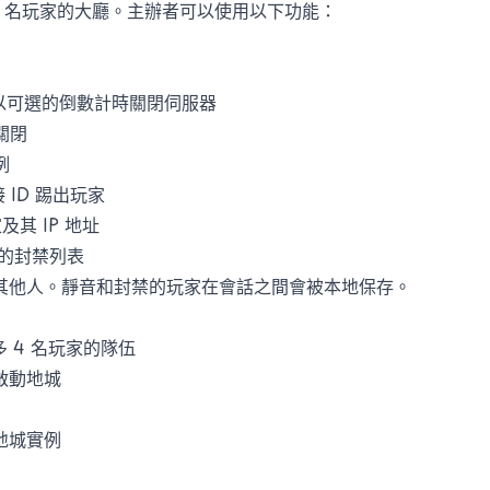
6 名玩家的大廳。主辦者可以使用以下功能：
>": 以可選的倒數計時關閉伺服器
的關閉
例
連接 ID 踢出玩家
家及其 IP 地址
已保存的封禁列表
其他人。靜音和封禁的玩家在會話之間會被本地保存。
最多 4 名玩家的隊伍
啟動地城
地城實例