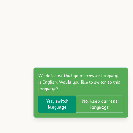
We detected that your browser language
is English. Would you like to switch to this
language?
Yes, switch
No, keep current
language
language