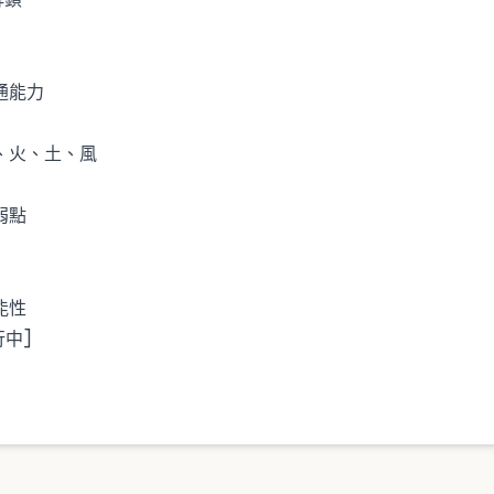
通能力
、火、土、風
弱點
能性
行中]