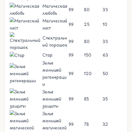
Магическая
99
80
33
любовь
Магический
99
25
10
лист
Спектральн
99
80
33
ый порошок
Стар
99
150
63
Зелье
меньшей
99
120
50
регенераци
и
Зелье
меньшей
99
85
35
защиты
Зелье
меньшей
99
78
32
магической