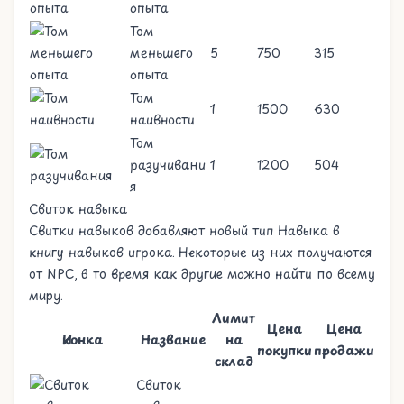
опыта
Том
меньшего
5
750
315
опыта
Том
1
1500
630
наивности
Том
разучивани
1
1200
504
я
Свиток навыка
Свитки навыков добавляют новый тип
Навыка
в
книгу навыков игрока. Некоторые из них получаются
от
NPC
, в то время как другие можно найти по всему
миру.
Лимит
Цена
Цена
Иконка
Название
на
покупки
продажи
склад
Свиток