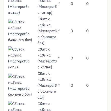
навыка
1
0
0
(Мастерств
о катар)
Свиток
навыка
(Мастерств
1
0
0
о ближнего
боя)
Свиток
навыка
1
0
0
(Мастерств
о копья)
Свиток
навыка
(Мастерств
1
0
0
о дальнего
боя)
Свиток
навыка