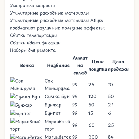
Ускорители скорости
Утилитарные расходные материалы
Утилитарные расходные материалы Atlyss
предлагают различные полезные эффекты:
Свитки телепортации
Свитки идентификации
Наборы для ремонта
Лимит
Цена
Цена
Иконка
Название
на
покупки
продажи
склад
Сок
99
25
10
Миншрума
Сумка Бун
99
120
50
Бунжар
99
50
21
Бунпот
99
15
6
Морковный
99
60
25
торт
Магицветок
99
200
84