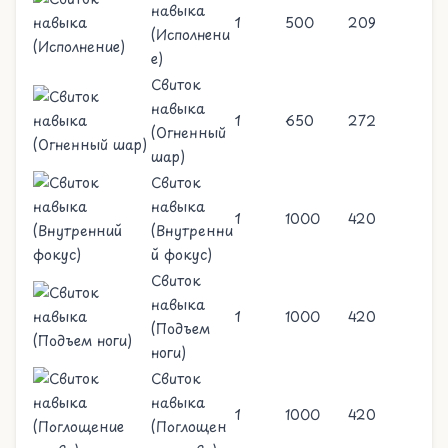
навыка
1
500
209
(Исполнени
е)
Свиток
навыка
1
650
272
(Огненный
шар)
Свиток
навыка
1
1000
420
(Внутренни
й фокус)
Свиток
навыка
1
1000
420
(Подъем
ноги)
Свиток
навыка
1
1000
420
(Поглощен