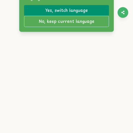
Yes, switch language
No, keep current language
Twitter
Discord
YouTube
Itch.io
Steam
Reddit
English
简体中文
繁體中文
Español
Français
Deutsch
Português
Русский
日本語
한국어
العربية
Italiano
हिंदी
Bahasa Indonesia
Tiếng Việt
Türkçe
Polski
Nederlands
ภาษาไทย
Українська
বাংলা
Bahasa Melayu
Svenska
Română
Čeština
Magyar
Ελληνικά
עברית
Dansk
Suomi
Norsk
Slovensky
Atlyss.org
|
Блоги
|
Условия обслуживания
|
Политика конфиденциальности