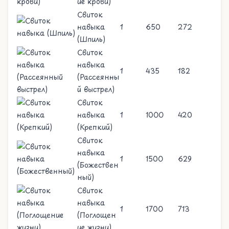
ие крови)
Свиток
навыка
1
650
272
(Шпиль)
Свиток
навыка
1
435
182
(Рассеянны
й выстрел)
Свиток
навыка
1
1000
420
(Крепкий)
Свиток
навыка
1
1500
629
(Божествен
ный)
Свиток
навыка
1
1700
713
(Поглощен
ие жизни)