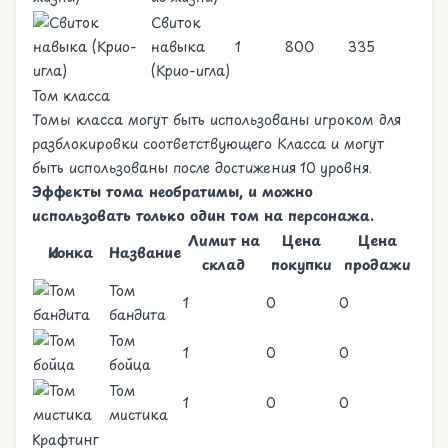
Свиток
навыка
1
800
335
(Крио-игла)
Том класса
Томы класса могут быть использованы игроком для
разблокировки соответствующего
Класса
и могут
быть использованы после достижения 10 уровня.
Эффекты тома необратимы, и можно
использовать только один том на персонажа.
Лимит на
Цена
Цена
Иконка
Название
склад
покупки
продажи
Том
1
0
0
бандита
Том
1
0
0
бойца
Том
1
0
0
мистика
Крафтинг