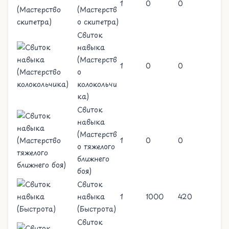
1
0
0
(Мастерств
о скипетра)
Свиток
навыка
(Мастерств
1
0
0
о
колокольчи
ка)
Свиток
навыка
(Мастерств
1
0
0
о тяжелого
ближнего
боя)
Свиток
навыка
1
1000
420
(Быстрота)
Свиток