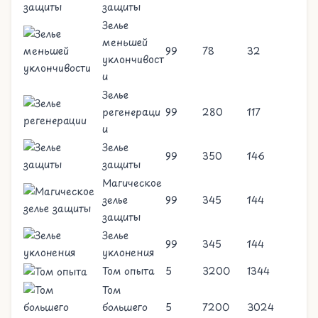
защиты
Зелье
меньшей
99
78
32
уклончивост
и
Зелье
регенераци
99
280
117
и
Зелье
99
350
146
защиты
Магическое
зелье
99
345
144
защиты
Зелье
99
345
144
уклонения
Том опыта
5
3200
1344
Том
большего
5
7200
3024