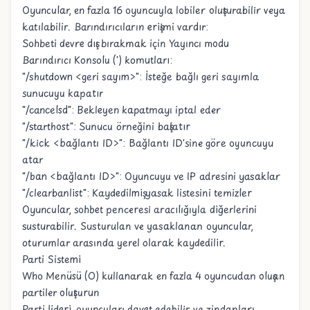
Oyuncular, en fazla 16 oyuncuyla lobiler oluşturabilir veya
katılabilir. Barındırıcıların erişimi vardır:
Sohbeti devre dışı bırakmak için Yayıncı modu
Barındırıcı Konsolu (') komutları:
"/shutdown <geri sayım>": İsteğe bağlı geri sayımla
sunucuyu kapatır
"/cancelsd": Bekleyen kapatmayı iptal eder
"/starthost": Sunucu örneğini başlatır
"/kick <bağlantı ID>": Bağlantı ID'sine göre oyuncuyu
atar
"/ban <bağlantı ID>": Oyuncuyu ve IP adresini yasaklar
"/clearbanlist": Kaydedilmiş yasak listesini temizler
Oyuncular, sohbet penceresi aracılığıyla diğerlerini
susturabilir. Susturulan ve yasaklanan oyuncular,
oturumlar arasında yerel olarak kaydedilir.
Parti Sistemi
Who Menüsü (O) kullanarak en fazla 4 oyuncudan oluşan
partiler oluşturun
Parti lideri, oyuncuları davet edebilir ve zindanları