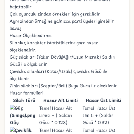
başlatabilir
Çok oyunculu zindan örnekleri için gereklidir
Aynı zindan örneğine yalnızca parti üyeleri girebilir
Savaş
Hasar Ölçeklendirme
Silahlar, karakter istatistiklerine göre hasar
ölçeklendirir:
Güç silahları (Yakın Dövüş/Ağır/Uzun Mızrak) Saldırı
Gücü ile ölçeklenir
Çeviklik silahları (Katar/Uzak) Çeviklik Gücü ile
ölçeklenir
Zihin silahları (Scepter/Bell) Büyü Gücü ile ölçeklenir
Hasar formülleri:
Silah Türü
Hasar Alt Limiti
Hasar Üst Limiti
Temel Hasar Alt
Temel Hasar Üst
Limiti + ( Saldırı
Limiti + (Saldırı
Güç
Gücü * 0.128)
Gücü * 0.32)
Temel Hasar Alt
Temel Hasar Üst