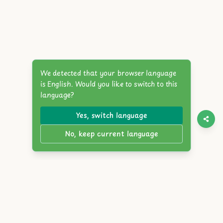
We detected that your browser language
is English. Would you like to switch to this
language?
Yes, switch language
No, keep current language
Twitter
Discord
YouTube
Itch.io
Steam
Reddit
English
简体中文
繁體中文
Español
Français
Deutsch