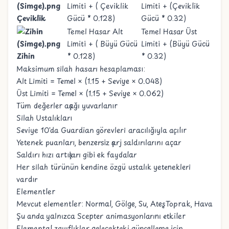
Limiti + ( Çeviklik
Limiti + (Çeviklik
Çeviklik
Gücü * 0.128)
Gücü * 0.32)
Temel Hasar Alt
Temel Hasar Üst
Limiti + ( Büyü Gücü
Limiti + (Büyü Gücü
Zihin
* 0.128)
* 0.32)
Maksimum silah hasarı hesaplaması:
Alt Limiti = Temel × (1.15 + Seviye × 0.048)
Üst Limiti = Temel × (1.15 + Seviye × 0.062)
Tüm değerler aşağı yuvarlanır
Silah Ustalıkları
Seviye 10'da Guardian görevleri aracılığıyla açılır
Yetenek puanları, benzersiz şarj saldırılarını açar
Saldırı hızı artışları gibi ek faydalar
Her silah türünün kendine özgü ustalık yetenekleri
vardır
Elementler
Mevcut elementler: Normal, Gölge, Su, Ateş, Toprak, Hava
Şu anda yalnızca Scepter animasyonlarını etkiler
Elemental zayıflıklar gelecekteki güncelleme için