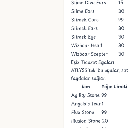
Slime Diva Ears
15
Slime Ears
30
Slimek Core
99
Slimek Ears
30
Slimek Eye
30
Wizboar Head
30
Wizboar Scepter
30
Eşsiz Ticaret Eşyaları
ATLYSS'teki bu eşyalar, sa
faydalar sağlar.
İsim
Yığın Limiti
Agility Stone
99
Angela's Tear
1
Flux Stone
99
Illusion Stone
20