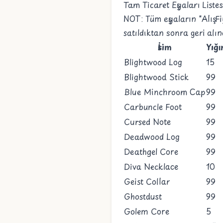
Tam Ticaret Eşyaları Listes
NOT: Tüm eşyaların "Alış Fi
satıldıktan sonra geri alınd
İsim
Yığı
Blightwood Log
15
Blightwood Stick
99
Blue Minchroom Cap
99
Carbuncle Foot
99
Cursed Note
99
Deadwood Log
99
Deathgel Core
99
Diva Necklace
10
Geist Collar
99
Ghostdust
99
Golem Core
5