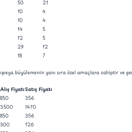
50
21
10
4
10
4
14
5
12
5
29
12
18
7
tış veya büyülemenin yanı sıra özel amaçlara sahiptir ve ge
Alış Fiyatı
Satış Fiyatı
850
356
3500
1470
850
356
300
126