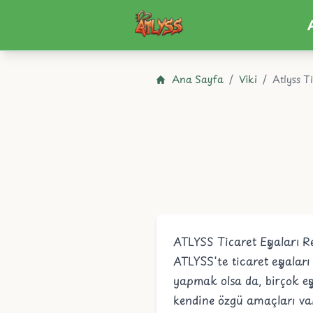
Atlyss
Ana Sayfa
/
Viki
/
Atlyss T
ATLYSS Ticaret Eşyaları R
ATLYSS'te ticaret eşyaları
yapmak olsa da, birçok e
kendine özgü amaçları var