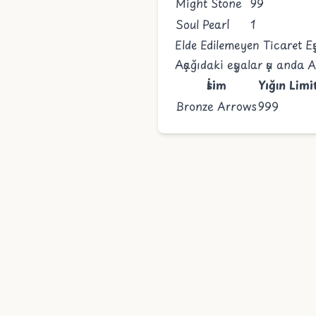
Might Stone
99
Soul Pearl
1
Elde Edilemeyen Ticaret Eş
Aşağıdaki eşyalar şu anda
İsim
Yığın Limi
Bronze Arrows
999