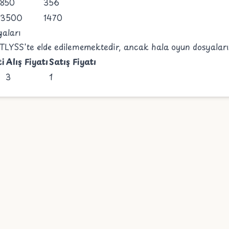
850
356
3500
1470
yaları
 ATLYSS'te elde edilememektedir, ancak hala oyun dosyalar
ti
Alış Fiyatı
Satış Fiyatı
3
1