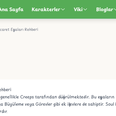
Ana Sayfa
Karakterler
Viki
Bloglar
icaret Eşyaları Rehberi
ehberi
 genellikle
Creeps
tarafından düşürülmektedir. Bu eşyaları
şya
Büyüleme
veya
Görevler
gibi ek işlevlere de sahiptir.
Soul 
dır.