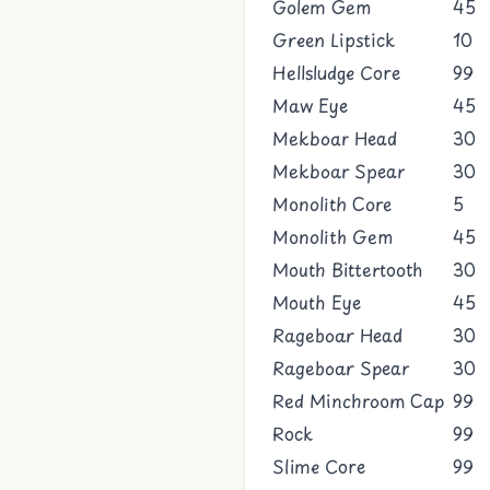
Golem Gem
45
Green Lipstick
10
Hellsludge Core
99
Maw Eye
45
Mekboar Head
30
Mekboar Spear
30
Monolith Core
5
Monolith Gem
45
Mouth Bittertooth
30
Mouth Eye
45
Rageboar Head
30
Rageboar Spear
30
Red Minchroom Cap
99
Rock
99
Slime Core
99