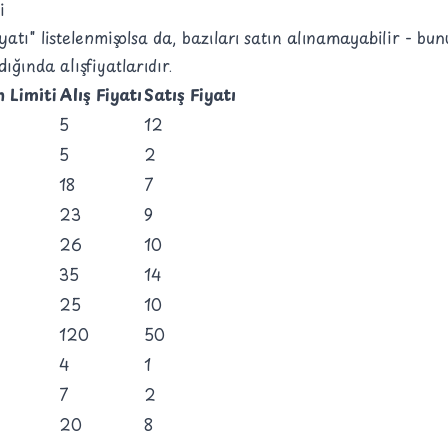
i
yatı" listelenmiş olsa da, bazıları satın alınamayabilir - bun
ığında alış fiyatlarıdır.
n Limiti
Alış Fiyatı
Satış Fiyatı
5
12
5
2
18
7
23
9
26
10
35
14
25
10
120
50
4
1
7
2
20
8