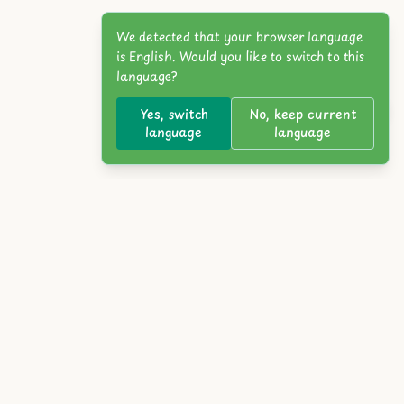
We detected that your browser language
is English. Would you like to switch to this
language?
Yes, switch
No, keep current
language
language
ia
Tiếng Việt
Türkçe
Polski
Nederlands
ภาษาไทย
omi
Norsk
Slovensky