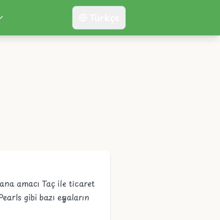
Türkçe
n ana amacı
Taç
ile ticaret
Pearls
gibi bazı eşyaların