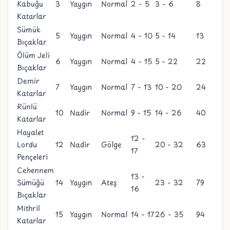
Kabuğu
3
Yaygın
Normal
2 - 5
3 - 6
8
Katarlar
Sümük
5
Yaygın
Normal
4 - 10
5 - 14
13
Bıçaklar
Ölüm Jeli
6
Yaygın
Normal
4 - 15
5 - 22
22
Bıçaklar
Demir
7
Yaygın
Normal
7 - 13
10 - 20
24
Katarlar
Rünlü
10
Nadir
Normal
9 - 15
14 - 26
40
Katarlar
Hayalet
12 -
Lordu
12
Nadir
Gölge
20 - 32
63
17
Pençeleri
Cehennem
13 -
Sümüğü
14
Yaygın
Ateş
23 - 32
79
16
Bıçaklar
Mithril
15
Yaygın
Normal
14 - 17
26 - 35
94
Katarlar