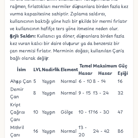
rağmen, fırlattıkları mermiler düşmanlara birden fazla kez
vurma kapasitesine sahiptir. Zıplama saldırısı,
kullanıcının baktığı yöne hızlı bir şekilde bir mermi fırlatır
ve kullanıcının hafifçe ters yöne itmesine neden olur.
Şarjlı Saldırı:
Kullanıcı ya döner, düşmanlara birden fazla
kez vuran kalıcı bir daire oluşturur ya da benzersiz bir
çan mermisi fırlatır. Merminin doğası, kullanılan Çan'a
bağlı olarak değişir.
Temel
Maksimum
Güç
İsim
LVL
Nadirlik
Element
Hasar
Hasar
Eşiği
Ahşap Çan
5
Yaygın
Normal
6 - 10
8 - 14
16
Demir
8
Yaygın
Normal
9 - 15
13 - 24
32
Çan
Kript
Çağrısı
10
Yaygın
Gölge
10 - 17
16 - 30
47
Çanı
Mithril
13 -
16
Yaygın
Normal
24 - 42
86
Çanı
20