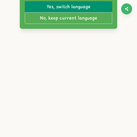
Yes, switch language
No, keep current language
Twitter
Discord
YouTube
Itch.io
Steam
Reddit
English
简体中文
繁體中文
Español
Français
Deutsch
Português
Русский
日本語
한국어
العربية
Italiano
हिंदी
Bahasa Indonesia
Tiếng Việt
Türkçe
Polski
Nederlands
ภาษาไทย
Українська
বাংলা
Bahasa Melayu
Svenska
Română
Čeština
Magyar
Ελληνικά
עברית
Dansk
Suomi
Norsk
Slovensky
Atlyss.org
|
Bloglar
|
Hizmet Şartları
|
Gizlilik Politikası