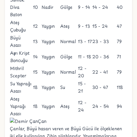
Diva
10
Nadir
Gölge
9 - 14
14 - 24
40
Baton
Ateş
12
Yaygın
Ateş
9 - 13
15 - 24
47
Çubuğu
Büyü
13
Yaygın
Normal
13 - 17
23 - 33
79
Asası
Aşırı Kript
14
Yaygın
Gölge
11 - 18
20 - 36
71
Boncuğu
Mithril
12 -
15
Yaygın
Normal
22 - 41
79
Scepter
20
Su Yaprağı
15 -
18
Yaygın
Su
30 - 47
118
Asası
21
Ateş
12 -
Yaprağı
18
Yaygın
Ateş
24 - 54
94
24
Asası
Çan
Çanlar, Büyü hasarı veren ve Büyü Gücü ile ölçeklenen
iki elle kullanılan Zihin silahlarıdır. Yavaş olmalarına