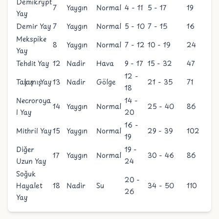
Demikrypt
7
Yaygın
Normal
4 - 11
5 - 17
19
Yay
Demir Yay
7
Yaygın
Normal
5 - 10
7 - 15
16
Mekspike
8
Yaygın
Normal
7 - 12
10 - 19
24
Yay
Tehdit Yay
12
Nadir
Hava
9 - 17
15 - 32
47
12 -
Taşlaşmış Yay
13
Nadir
Gölge
21 - 35
71
18
Necroroya
14 -
14
Yaygın
Normal
25 - 40
86
l Yay
20
16 -
Mithril Yay
15
Yaygın
Normal
29 - 39
102
19
Diğer
19 -
17
Yaygın
Normal
30 - 46
86
Uzun Yay
24
Soğuk
20 -
Hayalet
18
Nadir
Su
34 - 50
110
26
Yay