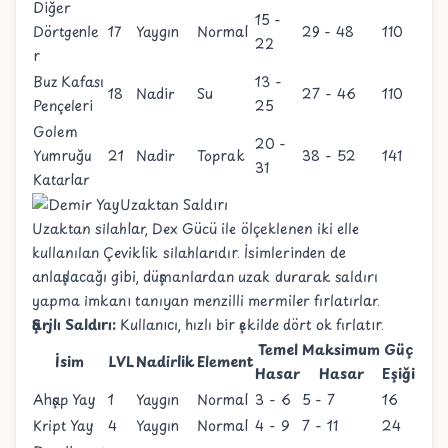
Diğer
15 -
Dörtgenle
17
Yaygın
Normal
29 - 48
110
22
r
Buz Kafası
13 -
18
Nadir
Su
27 - 46
110
Pençeleri
25
Golem
20 -
Yumruğu
21
Nadir
Toprak
38 - 52
141
31
Katarlar
Uzaktan Saldırı
Uzaktan silahlar, Dex Gücü ile ölçeklenen iki elle
kullanılan Çeviklik silahlarıdır. İsimlerinden de
anlaşılacağı gibi, düşmanlardan uzak durarak saldırı
yapma imkanı tanıyan menzilli mermiler fırlatırlar.
Şarjlı Saldırı:
Kullanıcı, hızlı bir şekilde dört ok fırlatır.
Temel
Maksimum
Güç
İsim
LVL
Nadirlik
Element
Hasar
Hasar
Eşiği
Ahşap Yay
1
Yaygın
Normal
3 - 6
5 - 7
16
Kript Yay
4
Yaygın
Normal
4 - 9
7 - 11
24