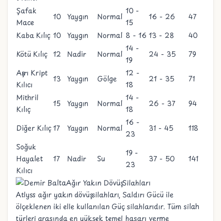
Şafak
10 -
10
Yaygın
Normal
16 - 26
47
Mace
15
Kaba Kılıç
10
Yaygın
Normal
8 - 16
13 - 28
40
14 -
Kötü Kılıç
12
Nadir
Normal
24 - 35
79
19
Aşırı Kript
12 -
13
Yaygın
Gölge
21 - 35
71
Kılıcı
18
Mithril
14 -
15
Yaygın
Normal
26 - 37
94
Kılıç
18
16 -
Diğer Kılıç
17
Yaygın
Normal
31 - 45
118
23
Soğuk
19 -
Hayalet
17
Nadir
Su
37 - 50
141
23
Kılıcı
Ağır Yakın Dövüş Silahları
Atlyss ağır yakın dövüş silahları, Saldırı Gücü ile
ölçeklenen iki elle kullanılan Güç silahlarıdır. Tüm silah
türleri arasında en yüksek temel hasarı verme