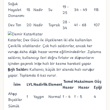
Soğuk
19 -
Hayalet
18
Nadir
Su
34 - 49
118
25
Donanımı
28 -
Dev Ton
20
Nadir
Toprak
41 - 68
107
34
Katar
Katarlar, Dex Gücü ile ölçeklenen iki elle kullanılan
Çeviklik silahlarıdır. Çok hızlı saldırırlar, ancak her
vuruşta daha düşük hasar verme eğilimindedirler. Zıplama
saldırısı, kullanıcıyı ileri doğru fırlatır ve düşmanların
içinden geçerek inişte hızlı bir kesme hareketi yapar.
Şarjlı Saldırı:
Kullanıcı, küçük bir alanda hızlı vuruşlar
yapar. Toplamda 6 kez vurur.
Temel
Maksimum
Güç
İsim
LVL
Nadirlik
Element
Hasar
Hasar
Eşiği
Ahşap
1
Yaygın
Normal
1 - 4
1 - 5
4
Bıçaklar
Sümük