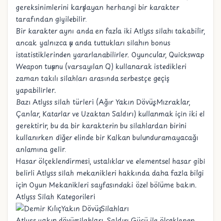
gereksinimlerini karşılayan herhangi bir karakter
tarafından giyilebilir.
Bir karakter aynı anda en fazla iki Atlyss silahı takabilir,
ancak yalnızca şu anda tuttukları silahın bonus
istatistiklerinden yararlanabilirler. Oyuncular, Quickswap
Weapon tuşunu (varsayılan Q) kullanarak istedikleri
zaman takılı silahları arasında serbestçe geçiş
yapabilirler.
Bazı Atlyss silah türleri (Ağır Yakın Dövüş, Mızraklar,
Çanlar, Katarlar ve Uzaktan Saldırı) kullanmak için iki el
gerektirir, bu da bir karakterin bu silahlardan birini
kullanırken diğer elinde bir
Kalkan
bulunduramayacağı
anlamına gelir.
Hasar ölçeklendirmesi, ustalıklar ve elementsel hasar gibi
belirli Atlyss silah mekanikleri hakkında daha fazla bilgi
için
Oyun Mekanikleri
sayfasındaki özel bölüme bakın.
Atlyss Silah Kategorileri
Yakın Dövüş Silahları
Atlyss yakın dövüş silahları, Saldırı Gücü ile ölçeklenen