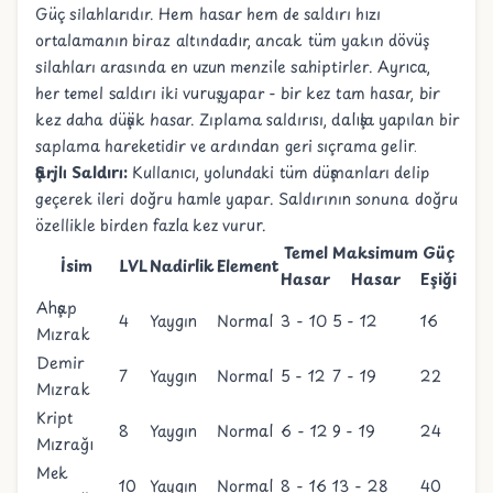
Güç silahlarıdır. Hem hasar hem de saldırı hızı
ortalamanın biraz altındadır, ancak tüm yakın dövüş
silahları arasında en uzun menzile sahiptirler. Ayrıca,
her temel saldırı iki vuruş yapar - bir kez tam hasar, bir
kez daha düşük hasar. Zıplama saldırısı, dalışla yapılan bir
saplama hareketidir ve ardından geri sıçrama gelir.
Şarjlı Saldırı:
Kullanıcı, yolundaki tüm düşmanları delip
geçerek ileri doğru hamle yapar. Saldırının sonuna doğru
özellikle birden fazla kez vurur.
Temel
Maksimum
Güç
İsim
LVL
Nadirlik
Element
Hasar
Hasar
Eşiği
Ahşap
4
Yaygın
Normal
3 - 10
5 - 12
16
Mızrak
Demir
7
Yaygın
Normal
5 - 12
7 - 19
22
Mızrak
Kript
8
Yaygın
Normal
6 - 12
9 - 19
24
Mızrağı
Mek
10
Yaygın
Normal
8 - 16
13 - 28
40