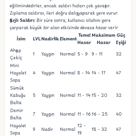
eğilimindedirler, ancak saldırı hızları çok yavaştır.
Zıplama saldırısı, ileri doğru dalış yaparak yere vurur.
Şarjlı Saldırı:
Bir süre sonra, kullanıcı silahını yere
çarparak büyük bir alan etkisinde devasa hasar verir.
Temel
Maksimum
Güç
İsim
LVL
Nadirlik
Element
Hasar
Hasar
Eşiği
Ahşap
1
Yaygın
Normal
5 - 9
9 - 11
32
Çekiç
Mini
Hayalet
4
Yaygın
Normal
8 - 14
14 - 17
47
Sopa
Sümük
Kabuğu
5
Yaygın
Normal
11 - 14
15 - 20
32
Balta
Demir
7
Yaygın
Normal
11 - 16
16 - 25
40
Balta
Hayalet
12 -
9
Nadir
Normal
18 - 32
47
Sopa
19