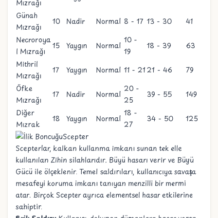
Mızrağı
Günah
10
Nadir
Normal
8 - 17
13 - 30
41
Mızrağı
Necroroya
10 -
15
Yaygın
Normal
18 - 39
63
l Mızrağı
19
Mithril
17
Yaygın
Normal
11 - 21
21 - 46
79
Mızrağı
Öfke
20 -
17
Nadir
Normal
39 - 55
149
Mızrağı
25
Diğer
18 -
18
Yaygın
Normal
34 - 50
125
Mızrak
27
Scepter
Scepterlar, kalkan kullanma imkanı sunan tek elle
kullanılan Zihin silahlarıdır. Büyü hasarı verir ve Büyü
Gücü ile ölçeklenir. Temel saldırıları, kullanıcıya savaşta
mesafeyi koruma imkanı tanıyan menzilli bir mermi
atar. Birçok Scepter ayrıca elementsel hasar etkilerine
sahiptir.