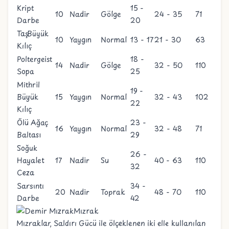
Kript
15 -
10
Nadir
Gölge
24 - 35
71
Darbe
20
Taş Büyük
10
Yaygın
Normal
13 - 17
21 - 30
63
Kılıç
Poltergeist
18 -
14
Nadir
Gölge
32 - 50
110
Sopa
25
Mithril
19 -
Büyük
15
Yaygın
Normal
32 - 43
102
22
Kılıç
Ölü Ağaç
23 -
16
Yaygın
Normal
32 - 48
71
Baltası
29
Soğuk
26 -
Hayalet
17
Nadir
Su
40 - 63
110
32
Ceza
Sarsıntı
34 -
20
Nadir
Toprak
48 - 70
110
Darbe
42
Mızrak
Mızraklar, Saldırı Gücü ile ölçeklenen iki elle kullanılan