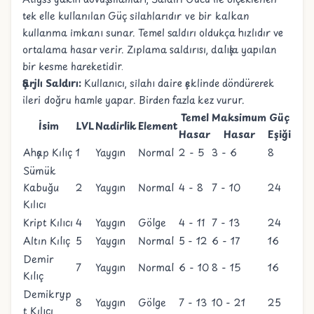
tek elle kullanılan Güç silahlarıdır ve bir kalkan
kullanma imkanı sunar. Temel saldırı oldukça hızlıdır ve
ortalama hasar verir. Zıplama saldırısı, dalışla yapılan
bir kesme hareketidir.
Şarjlı Saldırı:
Kullanıcı, silahı daire şeklinde döndürerek
ileri doğru hamle yapar. Birden fazla kez vurur.
Temel
Maksimum
Güç
İsim
LVL
Nadirlik
Element
Hasar
Hasar
Eşiği
Ahşap Kılıç
1
Yaygın
Normal
2 - 5
3 - 6
8
Sümük
Kabuğu
2
Yaygın
Normal
4 - 8
7 - 10
24
Kılıcı
Kript Kılıcı
4
Yaygın
Gölge
4 - 11
7 - 13
24
Altın Kılıç
5
Yaygın
Normal
5 - 12
6 - 17
16
Demir
7
Yaygın
Normal
6 - 10
8 - 15
16
Kılıç
Demikryp
8
Yaygın
Gölge
7 - 13
10 - 21
25
t Kılıcı