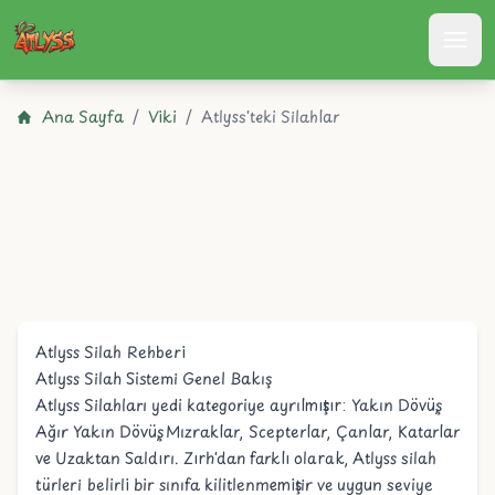
Atlyss
Ana Sayfa
/
Viki
/
Atlyss'teki Silahlar
Atlyss Silah Rehberi
Atlyss Silah Sistemi Genel Bakış
Atlyss Silahları yedi kategoriye ayrılmıştır:
Yakın Dövüş
,
Ağır Yakın Dövüş
,
Mızraklar
,
Scepterlar
,
Çanlar
,
Katarlar
ve
Uzaktan Saldırı
.
Zırh
'dan farklı olarak, Atlyss silah
türleri belirli bir sınıfa kilitlenmemiştir ve uygun seviye