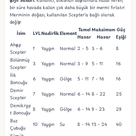
Şarjlı Saldırı:
Kullanıcı, dokunan düşmanlara hasar veren,
bir süre havada kalan çok daha büyük bir mermi fırlatır.
Merminin doğası, kullanılan Scepter'a bağlı olarak
değişir.
Temel
Maksimum
Güç
İsim
LVL
Nadirlik
Element
Hasar
Hasar
Eşiği
Ahşap
1
Yaygın
Normal
2 - 5
3 - 6
8
Scepter
Bölünmüş
3
Yaygın
Normal
3 - 9
5 - 11
16
Scepter
İlik
6
Yaygın
Gölge
5 - 11
7 - 16
16
Boncuğu
Demir
7
Yaygın
Normal
6 - 14
8 - 22
25
Scepter
Demikryp
8
Yaygın
Gölge
6 - 14
9 - 23
29
t Boncuğu
Buz
10
Yaygın
Su
8 - 14
13 - 24
40
Çubuğu
Sümük