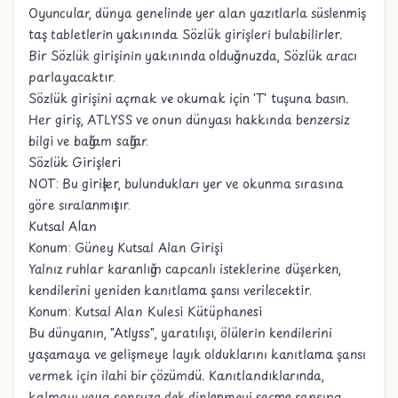
Oyuncular, dünya genelinde yer alan yazıtlarla süslenmiş
taş tabletlerin yakınında Sözlük girişleri bulabilirler.
Bir Sözlük girişinin yakınında olduğunuzda, Sözlük aracı
parlayacaktır.
Sözlük girişini açmak ve okumak için 'T' tuşuna basın.
Her giriş, ATLYSS ve onun dünyası hakkında benzersiz
bilgi ve bağlam sağlar.
Sözlük Girişleri
NOT: Bu girişler, bulundukları yer ve okunma sırasına
göre sıralanmıştır.
Kutsal Alan
Konum: Güney Kutsal Alan Girişi
Yalnız ruhlar karanlığın capcanlı isteklerine düşerken,
kendilerini yeniden kanıtlama şansı verilecektir.
Konum: Kutsal Alan Kulesi Kütüphanesi
Bu dünyanın, "Atlyss", yaratılışı, ölülerin kendilerini
yaşamaya ve gelişmeye layık olduklarını kanıtlama şansı
vermek için ilahi bir çözümdü. Kanıtlandıklarında,
kalmayı veya sonsuza dek dinlenmeyi seçme şansına