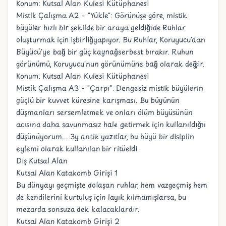
Konum: Kutsal Alan Kulesi Kütüphanesi
Mistik Çalışma A2 - "Yükle": Görünüşe göre, mistik
büyüler hızlı bir şekilde bir araya geldiğinde Ruhlar
oluşturmak için işbirliği yapıyor. Bu Ruhlar, Koruyucu'dan
Büyücü'ye bağlı bir güç kaynağı serbest bırakır. Ruhun
görünümü, Koruyucu'nun görünümüne bağlı olarak değişir.
Konum: Kutsal Alan Kulesi Kütüphanesi
Mistik Çalışma A3 - "Çarpı": Dengesiz mistik büyülerin
güçlü bir kuvvet küresine karışması. Bu büyünün
düşmanları sersemletmek ve onları ölüm büyüsünün
acısına daha savunmasız hale getirmek için kullanıldığını
düşünüyorum... 3y antik yazıtlar, bu büyü bir disiplin
eylemi olarak kullanılan bir ritüeldi.
Dış Kutsal Alan
Kutsal Alan Katakomb Girişi 1
Bu dünyayı geçmişte dolaşan ruhlar, hem vazgeçmiş hem
de kendilerini kurtuluş için layık kılmamışlarsa, bu
mezarda sonsuza dek kalacaklardır.
Kutsal Alan Katakomb Girişi 2