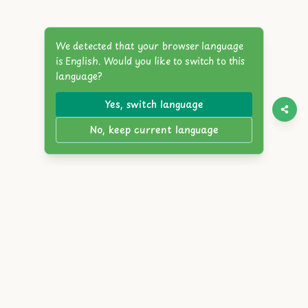
We detected that your browser language
is English. Would you like to switch to this
language?
Yes, switch language
No, keep current language
Twitter
Discord
YouTube
Itch.io
Steam
Reddit
English
简体中文
繁體中文
Español
Français
Deutsch
Português
Русский
日本語
한국어
العربية
Italiano
हिंदी
Bahasa Indonesia
Tiếng Việt
Türkçe
Polski
Nederlands
ภาษาไทย
Українська
বাংলা
Bahasa Melayu
Svenska
Română
Čeština
Magyar
Ελληνικά
עברית
Dansk
Suomi