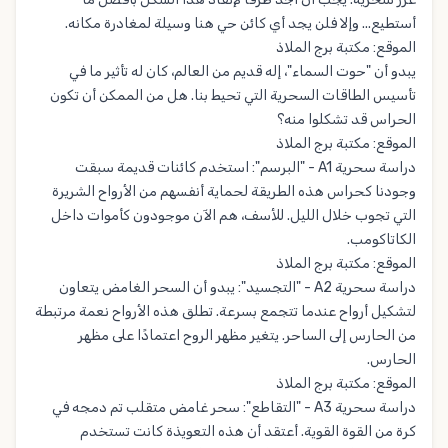
أستطيع... وإلا فلن يجد أي كائن حي هنا وسيلة لمغادرة مكانه.
الموقع: مكتبة برج الملاذ
يبدو أن "حوت السماء"، إله قديم من العالم، كان له تأثير ما في
تأسيس الطاقات السحرية التي تحيط بنا. هل من الممكن أن تكون
الحراس قد تشكلوا منه؟
الموقع: مكتبة برج الملاذ
دراسة سحرية A1 - "البرسم": استخدم كائنات قديمة سبقت
وجودنا كحراس هذه الطريقة لحماية أنفسهم من الأرواح الشريرة
التي تجوب خلال الليل. للأسف، هم الآن موجودون كأموات داخل
الكاتاكومب.
الموقع: مكتبة برج الملاذ
دراسة سحرية A2 - "التجسيد": يبدو أن السحر الغامض يتعاون
لتشكيل أرواح عندما تتجمع بسرعة. تطلق هذه الأرواح نعمة مرتبطة
من الحارس إلى الساحر. يتغير مظهر الروح اعتمادًا على مظهر
الحارس.
الموقع: مكتبة برج الملاذ
دراسة سحرية A3 - "التقاطع": سحر غامض متقلب تم دمجه في
كرة من القوة القوية. أعتقد أن هذه التعويذة كانت تستخدم