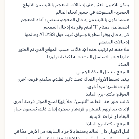
يمكن للاعبين العثور على إدخالات المعجم بالقرب من الألواح
الحجرية المنقوشة في جميع أنحاء العالم
عندما تكون بالقرب من إدخال المعجم، ستضيء أداة المعجم
اضغط على مفتاح 'T' لفتح وقراءة إدخال المعجم
كل إدخال يوفر أسطورة وسياق فريد حول ATLYSS وعالمها
إدخالات المعجم
ملاحظة: تم ترتيب هذه الإدخالات حسب الموقع الذي تم العثور
عليها فيه والتسلسل المشتبه به لكيفية قراءتها.
الملاذ
الموقع: مدخل الملاذ الجنوبي
بينما تسقط الأرواح الضالة تحت تأثير الظلام، ستُمنح فرصة أخرى
لإثبات نفسها مرة أخرى.
الموقع: مكتبة برج الملاذ
كانت خلق هذا العالم، "أتليس"، حلاً إلهيًا لمنح الموتى فرصة أخرى
لإثبات جدارتهم للعيش والازدهار. بمجرد إثبات ذلك، يُمنحون خيار
البقاء أو الراحة الأبدية.
الموقع: مكتبة برج الملاذ
قبل الانهيار، كان العالم يحتفظ بالأجزاء السابقة من الأرض معًا في
غرز سحرية. يجب أن أجد طرقًا لإنقاذ هذا الشكل بأفضل ما