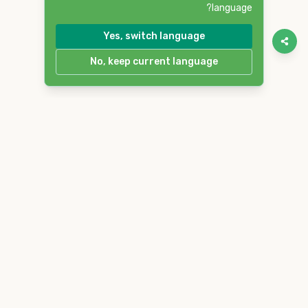
language?
Yes, switch language
No, keep current language
Reddit
Steam
Itch.io
YouTube
Discord
Twitter
Deutsch
Français
Español
繁體中文
简体中文
English
Português
Русский
日本語
한국어
العربية
Italiano
हिंदी
Nederlands
Polski
Türkçe
Tiếng Việt
Bahasa Indonesia
Svenska
Bahasa Melayu
বাংলা
Українська
ภาษาไทย
Română
Čeština
Magyar
Ελληνικά
עברית
Dansk
Suomi
Slovensky
Norsk
Atlyss.org
|
المدونات
|
شروط الخدمة
|
سياسة الخصوصية