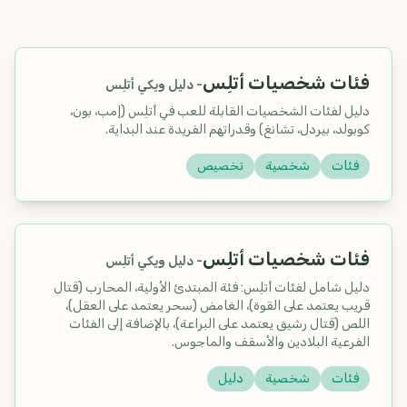
فئات شخصيات أتلِس
-
دليل ويكي أتلِس
دليل لفئات الشخصيات القابلة للعب في أتلِس (إمب، بون،
كوبولد، بيردل، تشانغ) وقدراتهم الفريدة عند البداية.
فئات
شخصية
تخصيص
فئات شخصيات أتلِس
-
دليل ويكي أتلِس
دليل شامل لفئات أتلِس: فئة المبتدئ الأولية، المحارب (قتال
قريب يعتمد على القوة)، الغامض (سحر يعتمد على العقل)،
اللص (قتال رشيق يعتمد على البراعة)، بالإضافة إلى الفئات
الفرعية البلادين والأسقف والماجوس.
فئات
شخصية
دليل