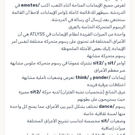
لعرض جميع الإيماءات المتاحة أثناء اللعب، اكتب
/emotes
في
الدردشة. سيظهر لك قائمة كاملة بأوامر الإيماءات. لاحظ أن القائمة
ستختفي بعد إرسال أي رسالة في الدردشة.
الرسوم المتحركة الخاصة بالعرق
واحدة من الميزات الفريدة لنظام الإيماءات في ATLYSS هي أن
الأعراق المختلفة قد تحتوي على رسوم متحركة مختلفة لنفس أمر
الإيماءة. إليك بعض الأمثلة الملحوظة:
رسوم متحركة مشابهة
أوامر
/sit
و
/sit2
تشترك عمومًا في رسوم متحركة جلوس مشابهة
عبر معظم الأعراق
إيماءات
/ponder
و
/think
تعرض وضعيات تأملية مشابهة
اختلافات عرقية فريدة
عرق الشانغ (شخصيات تشبه الفئران) لديه حركة
/sit2
مميزة
حيث يستريحون على بطونهم
رسوم
/dance
تختلف بشكل كبير بين الأعراق، مما يمنح كل واحدة
منها لمسة ثقافية خاصة
وضعيات
/sit
مخصصة لتناسب تشريح الأعراق المختلفة
ميزات إضافية