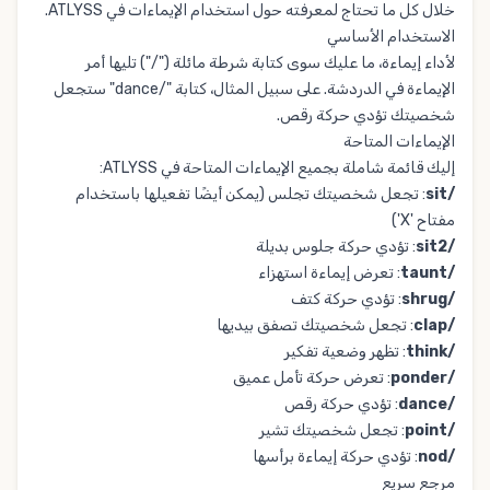
خلال كل ما تحتاج لمعرفته حول استخدام الإيماءات في ATLYSS.
الاستخدام الأساسي
لأداء إيماءة، ما عليك سوى كتابة شرطة مائلة ("/") تليها أمر
الإيماءة في الدردشة. على سبيل المثال، كتابة "/dance" ستجعل
شخصيتك تؤدي حركة رقص.
الإيماءات المتاحة
إليك قائمة شاملة بجميع الإيماءات المتاحة في ATLYSS:
/sit
: تجعل شخصيتك تجلس (يمكن أيضًا تفعيلها باستخدام
مفتاح 'X')
/sit2
: تؤدي حركة جلوس بديلة
/taunt
: تعرض إيماءة استهزاء
/shrug
: تؤدي حركة كتف
/clap
: تجعل شخصيتك تصفق بيديها
/think
: تظهر وضعية تفكير
/ponder
: تعرض حركة تأمل عميق
/dance
: تؤدي حركة رقص
/point
: تجعل شخصيتك تشير
/nod
: تؤدي حركة إيماءة برأسها
مرجع سريع