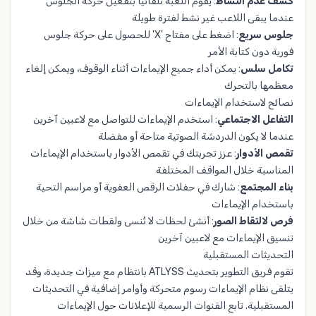
كشف عدم النشاط
: يقوم اللعبة تلقائيًا بتفعيل حركة الجلوس
عندما يبقى اللاعب غير نشط لفترة طويلة
جلوس سريع
: اضغط على مفتاح 'X' للحصول على حركة جلوس
فورية دون كتابة الأمر
تكامل سلس
: يمكن أداء جميع الإيماءات أثناء الوقوف، ويمكن إلغاء
معظمها بالتحرك
نصائح لاستخدام الإيماءات
التفاعل الاجتماعي
: استخدم الإيماءات للتواصل مع لاعبين آخرين
عندما لا يكون الدردشة الصوتية متاحة أو مفضلة
تقمص الأدوار
: عزز تجربتك في تقمص الأدوار باستخدام الإيماءات
المناسبة خلال المواقف المختلفة
بناء المجتمع
: شارك في حفلات الرقص العفوية أو مراسم التحية
باستخدام الإيماءات
فرص لالتقاط الصور
: أنشئ لحظات لا تُنسى ولقطات شاشة من خلال
تنسيق الإيماءات مع لاعبين آخرين
التحديثات المستقبلية
تقوم فريق التطوير بتحديث ATLYSS بانتظام مع ميزات جديدة، وقد
يتلقى نظام الإيماءات رسوم متحركة وأوامر إضافية في التحديثات
المستقبلية. تابع القنوات الرسمية للإعلانات حول الإيماءات