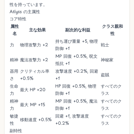
性を持っています。
Atlyss の主属性
コア特性
属性
クラス親和
主な効果
副次的な利益
名
性
持ち運び重量 +5, 物理
力
物理攻撃力 +2
戦士
防御 +1
MP 回復 +0.5%, 呪文
精神
魔法攻撃力 +2
神秘家
抵抗 +1
器用
クリティカル率
攻撃速度 +0.2%, 回避
盗賊
さ
+0.5%
+1
生命
HP 回復 +0.5%, 物理
すべてのク
最大 HP +20
力
防御 +1
ラス
精神
MP 回復 +0.5%, 魔法
すべてのク
最大 MP +15
力
防御 +1
ラス
敏捷
回避 +1, 攻撃速度
すべてのク
移動速度 +0.5%
性
+0.2%
ラス
副特性