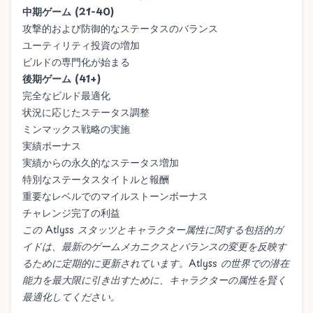
中期ゲーム (21-40)
攻撃的および防御的なステータスのバランス
ユーティリティ投資の増加
ビルドの専門化が始まる
後期ゲーム (41+)
完全なビルド最適化
状況に応じたステータス調整
ミンマックス戦略の実施
実績ボーナス
実績からの永久的なステータス増加
特別なステータスタイトルと報酬
重要なレベルでのマイルストーンボーナス
チャレンジ完了の利益
この Atlyss スタッツとキャラクター属性に関する包括的ガ
イドは、最新のゲームメカニクスとバランスの変更を反映す
るために定期的に更新されています。Atlyss の世界での潜在
能力を最大限に引き出すために、キャラクターの属性を賢く
最適化してください。