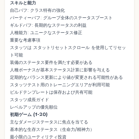
スキルと能力
自己バフ: クラス特有の強化
パーティーバフ: グループ全体のステータスブースト
ギルドバフ: 長期的なステータスの利益
人種能力: ユニークなステータス修正
重要な考慮事項
スタッツは
スタットリセットスクロール
を使用してリセッ
ト可能
装備のステータス要件を満たす必要がある
人種ボーナスが基本ステータス計算に影響を与える
定期的なバランス更新により値が変更される可能性がある
スタッツテスト用のトレーニングエリアが利用可能
ビルドテンプレートは保存および共有可能
スタッツ成長ガイド
レベルアップの優先順位
初期ゲーム (1-20)
主なダメージステータスに焦点を当てる
基本的な生存ステータス（生命力/精神力）
最小限のユーティリティ投資