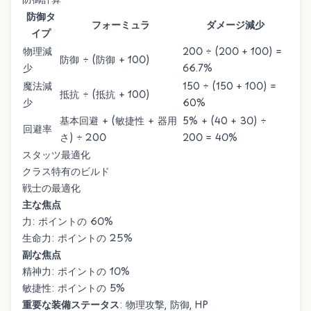
防御タ
フォーミュラ
ダメージ減少
イプ
物理減
200 ÷ (200 + 100) =
防御 ÷ (防御 + 100)
少
66.7%
魔法減
150 ÷ (150 + 100) =
抵抗 ÷ (抵抗 + 100)
少
60%
基本回避 + (敏捷性 + 器用
5% + (40 + 30) ÷
回避率
さ) ÷ 200
200 = 40%
スタッツ最適化
クラス特有のビルド
戦士の最適化
主な焦点
力: ポイントの 60%
生命力: ポイントの 25%
副な焦点
精神力: ポイントの 10%
敏捷性: ポイントの 5%
重要な装備ステータス
: 物理攻撃, 防御, HP