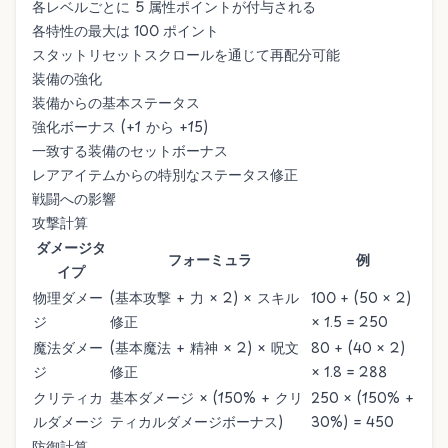
各レベルごとに 5 属性ポイントが付与される
各特性の最大は 100 ポイント
スタットリセットスクロール
を通じて再配分可能
装備の強化
装備からの基本ステータス
強化ボーナス (+1 から +15)
一致する装備のセットボーナス
レアアイテムからの特別なステータス修正
戦闘への影響
攻撃計算
ダメージタ
フォーミュラ
例
イプ
物理ダメー
(基本攻撃 + 力 × 2) × スキル
100 + (50 × 2)
ジ
修正
× 1.5 = 250
魔法ダメー
(基本魔法 + 精神 × 2) × 呪文
80 + (40 × 2)
ジ
修正
× 1.8 = 288
クリティカ
基本ダメージ × (150% + クリ
250 × (150% +
ルダメージ
ティカルダメージボーナス)
30%) = 450
防御計算