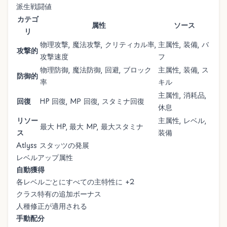
派生戦闘値
カテゴ
属性
ソース
リ
物理攻撃, 魔法攻撃, クリティカル率,
主属性, 装備, バ
攻撃的
攻撃速度
フ
物理防御, 魔法防御, 回避, ブロック
主属性, 装備, ス
防御的
率
キル
主属性, 消耗品,
回復
HP 回復, MP 回復, スタミナ回復
休息
リソー
主属性, レベル,
最大 HP, 最大 MP, 最大スタミナ
ス
装備
Atlyss スタッツの発展
レベルアップ属性
自動獲得
各レベルごとにすべての主特性に +2
クラス特有の追加ボーナス
人種修正が適用される
手動配分