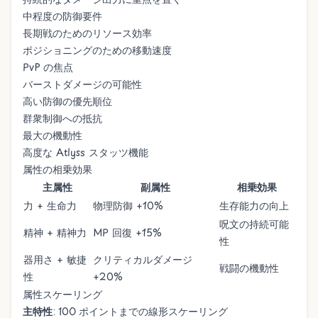
中程度の防御要件
長期戦のためのリソース効率
ポジショニングのための移動速度
PvP の焦点
バーストダメージの可能性
高い防御の優先順位
群衆制御への抵抗
最大の機動性
高度な Atlyss スタッツ機能
属性の相乗効果
主属性
副属性
相乗効果
力 + 生命力
物理防御 +10%
生存能力の向上
呪文の持続可能
精神 + 精神力
MP 回復 +15%
性
器用さ + 敏捷
クリティカルダメージ
戦闘の機動性
性
+20%
属性スケーリング
主特性
: 100 ポイントまでの線形スケーリング