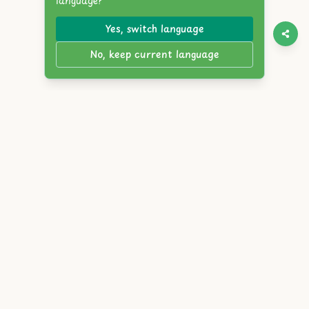
language?
Yes, switch language
No, keep current language
Twitter
Discord
YouTube
Itch.io
Steam
Reddit
English
简体中文
繁體中文
Español
Français
Deutsch
Português
Русский
日本語
한국어
العربية
Italiano
हिंदी
Bahasa Indonesia
Tiếng Việt
Türkçe
Polski
Nederlands
ภาษาไทย
Українська
বাংলা
Bahasa Melayu
Svenska
Română
Čeština
Magyar
Ελληνικά
עברית
Dansk
Suomi
Norsk
Slovensky
Atlyss.org
|
ブログ
|
利用規約
|
プライバシーポリシー