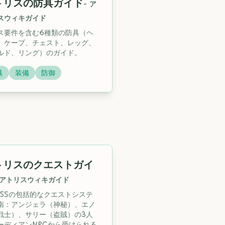
トリスの防具ガイド
-
ア
スウィキガイド
ス要件を含む6種類の防具（ヘ
、ケープ、チェスト、レッグ、
ルド、リング）のガイド。
具
装備
防御
トリスのクエストガイ
アトリスウィキガイド
LYSSの包括的なクエストシステ
南：アンジェラ（神秘）、エノ
戦士）、サリー（盗賊）の3人
ーディアンNPCから受けられる