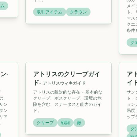
ーム
メイ
取引アイテム
クラウン
ト、
マス
クエ
条件
ク
ョン
アトリスのクリープガイ
ア
-
ド
イ
-
アトリスウィキガイド
イ
アトリスの敵対的な存在 - 基本的な
サン
の
クリープ、ボスクリープ、環境の危
ト・
サン
険を含む、ステータスと能力のガイ
ョン
ダン
ド。
易度
リア
ップ
。
クリープ
戦闘
敵
ダ