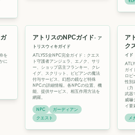
戦
ンガ
アトリスのNPCガイド
ア
-
ア
ク
トリスウィキガイド
イド
粋を
ATLYSS全NPC完全ガイド：クエス
かに
ト守護者アンジェラ、エノク、サリ
AT
ー、ショップ店主フランキー、クレ
ガイ
イグ、スクリット、ビビアンの魔法
ロビ
付与サービス、幻想の鏡など特殊
性別
NPCの詳細情報。各NPCの位置、機
（力
能、提供サービス、相互作用方法を
武器
網羅。
威嚇
イ要
NPC
ガーディアン
クエスト
メ