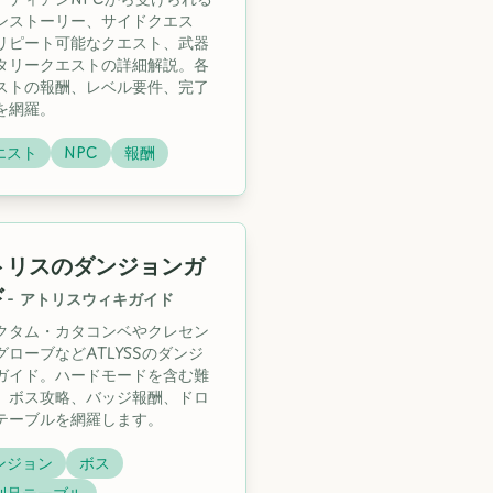
ンストーリー、サイドクエス
リピート可能なクエスト、武器
タリークエストの詳細解説。各
ストの報酬、レベル要件、完了
を網羅。
エスト
NPC
報酬
トリスのダンジョンガ
ド
-
アトリスウィキガイド
クタム・カタコンベやクレセン
グローブなどATLYSSのダンジ
ガイド。ハードモードを含む難
、ボス攻略、バッジ報酬、ドロ
テーブルを網羅します。
ンジョン
ボス