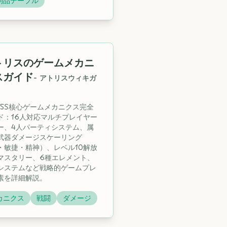
利品テーブル
トリスのゲームメカニ
スガイド
-
アトリスウィキガ
LYSS核心ゲームメカニクス完全
ド：16人対応マルチプレイヤー
ー、4人パーティシステム、属
武器ダメージスケーリング
・敏捷・精神）、レベル10解放
マスタリー、6種エレメント、
システムなど戦略的ゲームプレ
素を詳細解説。
カニクス
戦闘
ダメージ