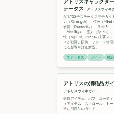
アトリスキャラクタ
テータス
-
アトリスウィキ
ATLYSS全ステータス完全ガイ
力（Strength）、精神（Min
敏捷（Dexterity）、生命力
（Vitality）、霊力（Spirit）
性（Agility）の6つの主要ス
スが戦闘、防御、リソース管理
える影響を詳細解説。
ステータス
ガイド
戦
アトリスの消耗品ガ
アトリスウィキガイド
健康アイテム、バフ、ユーティ
ィアイテム、スクロール、トー
含む消耗品のガイド。