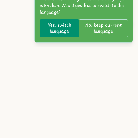
is English. Would you like to switch to this
language?
Yes, switch
No, keep current
language
language
ia
Tiếng Việt
Türkçe
Polski
Nederlands
ภาษาไทย
omi
Norsk
Slovensky