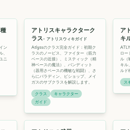
ー種
アトリスキャラクターク
ア
ラス
キ
-
アトリスウィキガイド
イン
Atlyssのクラス完全ガイド：初期ク
AT
ル、
ラスのノービス、ファイター（筋力
ロー
ユニ
ベースの近接）、ミスティック（精
ル（
神ベースの魔法）、バンディット
キル
（器用さベースの機敏な戦闘）、さ
ルド
らにパラディン、ビショップ、メイ
ガスのサブクラスを解説します。
ス
クラス
キャラクター
ガイド