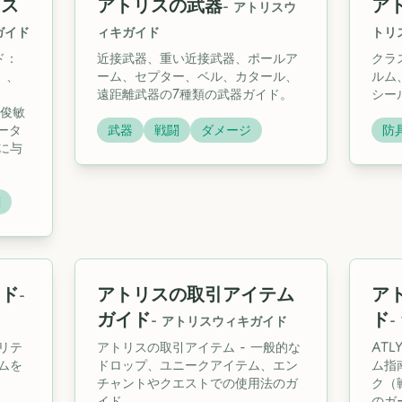
ース
アトリスの武器
ア
-
アトリスウ
ガイド
ィキガイド
トリ
ド：
近接武器、重い近接武器、ポールア
クラ
d）、
ーム、セプター、ベル、カタール、
ルム
遠距離武器の7種類の武器ガイド。
シー
、俊敏
テータ
武器
戦闘
ダメージ
防
に与
闘
イド
アトリスの取引アイテム
ア
-
ガイド
ド
-
アトリスウィキガイド
-
リテ
アトリスの取引アイテム - 一般的な
AT
ムを
ドロップ、ユニークアイテム、エン
ム指
チャントやクエストでの使用法のガ
ク（
イド。
のガ