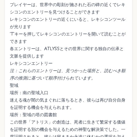
プレイヤーは、世界中の彫刻が施された石の碑の近くでレキ
シコンのエントリーを見つけることができます
レキシコンのエントリーの近くにいると、レキシコンツール
が光ります
'T'キーを押してレキシコンのエントリーを開いて読むことが
できます
各エントリーは、ATLYSSとその世界に関する独自の伝承と
文脈を提供します
レキシコンエントリー
注：これらのエントリーは、見つかった場所と、読むべき順
序の推測に基づいて順序付けられています。
聖域
場所：南の聖域入口
迷える魂が闇の気まぐれに落ちるとき、彼らは再び自分自身
を証明する機会を与えられます。
場所：聖域の塔の図書館
この世界「アトリス」の創造は、死者に生きて繁栄する価値
を証明する別の機会を与えるための神聖な解決策でした。一
度証明されると、彼らは留まるか永遠に休むかの選択を与え