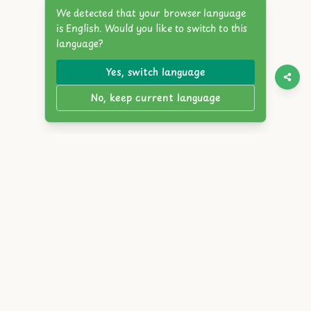
We detected that your browser language
is English. Would you like to switch to this
language?
Yes, switch language
No, keep current language
Twitter
Discord
YouTube
Itch.io
Steam
Reddit
English
简体中文
繁體中文
Español
Français
Deutsch
Português
Русский
日本語
한국어
العربية
Italiano
हिंदी
Bahasa Indonesia
Tiếng Việt
Türkçe
Polski
Nederlands
ภาษาไทย
Українська
বাংলা
Bahasa Melayu
Svenska
Română
Čeština
Magyar
Ελληνικά
עברית
Dansk
Suomi
Norsk
Slovensky