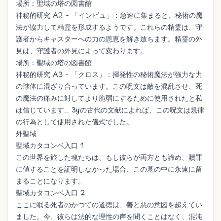
場所：聖域の塔の図書館
神秘的研究 A2 - 「インビュ」：急速に集まると、秘術の魔
法が協力して精霊を形成するようです。これらの精霊は、守
護者からキャスターへの力の恩恵を解き放ちます。精霊の外
見は、守護者の外見によって変わります。
場所：聖域の塔の図書館
神秘的研究 A3 - 「クロス」：揮発性の秘術魔法が強力な力
の球体に混ざり合っています。この呪文は敵を混乱させ、死
の魔法の痛みに対してより脆弱にするために使用されたと私
は信じています... 3yの古代の文献によれば、この呪文は規律
の行為として使用された儀式でした。
外聖域
聖域カタコンベ入口 1
この世界を旅した魂たちは、もし彼らが両方とも諦め、贖罪
に値することを証明しなかった場合、この墓の中に永遠に留
まることになります。
聖域カタコンベ入口 2
ここに眠る死者のかつての道徳は、善と悪の意図を超えてい
ました。今、彼らは法的な理性の声を聞くことはなく、混沌