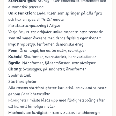
Startfärdighet
: Sturdy - Ger knockback-immunitet och
automatisk parering
Unik Funktion
: Enda rasen som springer på alla fyra
och har en speciell "/sit2" emote
Karaktärsanpassning i Atlyss
Varje Atlyss-ras erbjuder unika anpassningsalternativ
som stämmer överens med deras fysiska egenskaper:
Imp
: Kroppstyp, fenformer, demoniska drag
Poon
: Öronlängd, hornalternativ, svanstyper
Kubold
: Skalformer, svansstorlek, hornvariationer
Byrdle
: Näbbformer, fjädermönster, svansdesigner
Chang
: Svanstyper, pälsmönster, öronformer
Spelmekanik
Startfärdigheter
Alla rasens startfärdigheter kan erhållas av andra raser
genom Färdighetsrullar
Färdigheter måste låsas upp med färdighetspoäng efter
att ha nått lämpliga nivåer
Maximalt sex färdigheter kan utrustas i snabbmenyn