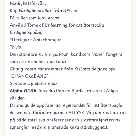
Färdighetsförvärv
Köp Färdighetsrullar från NPC:er
Få rullar som loot-drops
Använd Tome of Unlearning för att återställa
färdighetspoäng
Ytterligare Anteckningar
Trivia
Den standard kvinnliga Poon, känd som "Jane", fungerar
som en av spelets maskotar
Chang-rasen härstammar från KisSofts tidigare spel
"CHANGkaBANG"
Senaste Uppdateringar
Alpha 0.1.9b
: Introduktion av Byrdle-rasen till Atlyss-
världen
Denna guide uppdateras regelbundet för att återspegla
de senaste förändringarna i ATLYSS. Välj din ras baserat
på både estetiska preferenser och startfärdigheternas
synergier med din planerade karaktärsbyggnad.