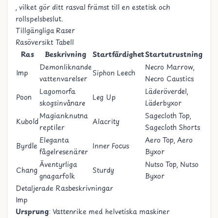
, vilket gör ditt rasval främst till en estetisk och
rollspelsbeslut.
Tillgängliga Raser
Rasöversikt Tabell
Ras
Beskrivning
Startfärdighet
Startutrustning
Demonliknande
Necro Marrow
,
Imp
Siphon Leech
vattenvarelser
Necro Caustics
Lagomorfa
Läderöverdel
,
Poon
Leg Up
skogsinvånare
Läderbyxor
Magianknutna
Sagecloth Top
,
Kubold
Alacrity
reptiler
Sagecloth Shorts
Eleganta
Aero Top
,
Aero
Byrdle
Inner Focus
fågelresenärer
Byxor
Äventyrliga
Nutso Top
,
Nutso
Chang
Sturdy
gnagarfolk
Byxor
Detaljerade Rasbeskrivningar
Imp
Ursprung
: Vattenrike med helvetiska maskiner