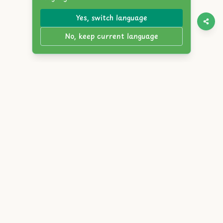
Yes, switch language
No, keep current language
Twitter
Discord
YouTube
Itch.io
Steam
Reddit
English
简体中文
繁體中文
Español
Français
Deutsch
Português
Русский
日本語
한국어
العربية
Italiano
हिंदी
Bahasa Indonesia
Tiếng Việt
Türkçe
Polski
Nederlands
ภาษาไทย
Українська
বাংলা
Bahasa Melayu
Svenska
Română
Čeština
Magyar
Ελληνικά
עברית
Dansk
Suomi
Norsk
Slovensky
Atlyss.org
|
Bloggar
|
Användarvillkor
|
Integritetspolicy