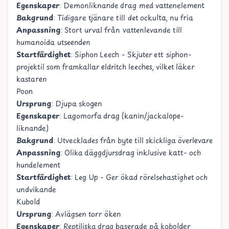
Egenskaper
: Demonliknande drag med vattenelement
Bakgrund
: Tidigare tjänare till det ockulta, nu fria
Anpassning
: Stort urval från vattenlevande till
humanoida utseenden
Startfärdighet
: Siphon Leech - Skjuter ett siphon-
projektil som framkallar eldritch leeches, vilket läker
kastaren
Poon
Ursprung
: Djupa skogen
Egenskaper
: Lagomorfa drag (kanin/jackalope-
liknande)
Bakgrund
: Utvecklades från byte till skickliga överlevare
Anpassning
: Olika däggdjursdrag inklusive katt- och
hundelement
Startfärdighet
: Leg Up - Ger ökad rörelsehastighet och
undvikande
Kubold
Ursprung
: Avlägsen torr öken
Egenskaper
: Reptiliska drag baserade på kobolder