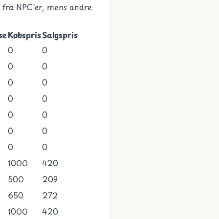
s fra
NPC'er
, mens andre
se
Købspris
Salgspris
0
0
0
0
0
0
0
0
0
0
0
0
0
0
1000
420
500
209
650
272
1000
420