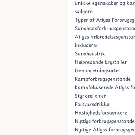
unikke egenskaber og kan
sælgere.
Typer af Atlyss Forbrugs
Sundhedsforbrugsgenstan
Atlyss helbredelsesgensta
inkluderer:
Sundhedstrik
Helbredende krystaller
Genopretningsurter
Kampforbrugsgenstande
Kampfokuserede Atlyss for
Styrkeelixirer
Forsvarsdrikke
Hastighedsforstærkere
Nyttige forbrugsgenstande
Nyttige Atlyss forbrugsge