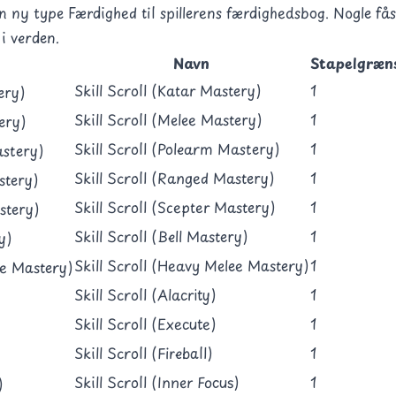
 en ny type
Færdighed
til spillerens færdighedsbog. Nogle få
i verden.
Navn
Stapelgræn
Skill Scroll (Katar Mastery)
1
Skill Scroll (Melee Mastery)
1
Skill Scroll (Polearm Mastery)
1
Skill Scroll (Ranged Mastery)
1
Skill Scroll (Scepter Mastery)
1
Skill Scroll (Bell Mastery)
1
Skill Scroll (Heavy Melee Mastery)
1
Skill Scroll (Alacrity)
1
Skill Scroll (Execute)
1
Skill Scroll (Fireball)
1
Skill Scroll (Inner Focus)
1