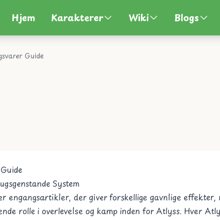
Hjem
Karakterer
Wiki
Blogs
gsvarer Guide
 Guide
brugsgenstande System
r engangsartikler, der giver forskellige gavnlige effekter,
ende rolle i overlevelse og kamp inden for Atlyss. Hver At