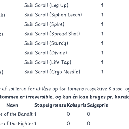
Skill Scroll (Leg Up)
1
Skill Scroll (Siphon Leech)
1
Skill Scroll (Spire)
1
Skill Scroll (Spread Shot)
1
Skill Scroll (Sturdy)
1
Skill Scroll (Divine)
1
Skill Scroll (Life Tap)
1
Skill Scroll (Cryo Needle)
1
 af spilleren for at låse op for tomens respektive
Klasse
, 
 tommen er irreversible, og kun én kan bruges pr. karak
Navn
Stapelgrænse
Købspris
Salgspris
e of the Bandit
1
0
0
 of the Fighter
1
0
0