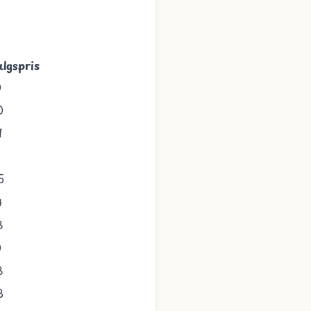
algspris
0
0
1
5
4
3
0
3
3