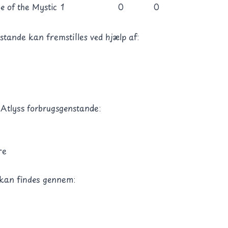
 of the Mystic
1
0
0
tande kan fremstilles ved hjælp af:
 Atlyss forbrugsgenstande:
re
 kan findes gennem: