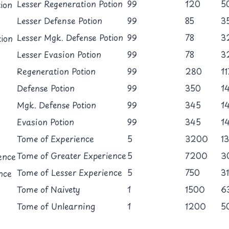
Lesser Regeneration Potion
99
120
5
Lesser Defense Potion
99
85
3
Lesser Mgk. Defense Potion
99
78
3
Lesser Evasion Potion
99
78
3
Regeneration Potion
99
280
11
Defense Potion
99
350
1
Mgk. Defense Potion
99
345
1
Evasion Potion
99
345
1
Tome of Experience
5
3200
1
Tome of Greater Experience
5
7200
3
Tome of Lesser Experience
5
750
3
Tome of Naivety
1
1500
6
Tome of Unlearning
1
1200
5