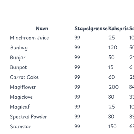
Navn
Stapelgrænse
Købspris
S
Minchroom Juice
99
25
1
Bunbag
99
120
5
Bunjar
99
50
2
Bunpot
99
15
6
Carrot Cake
99
60
2
Magiflower
99
200
8
Magiclove
99
80
3
Magileaf
99
25
1
Spectral Powder
99
80
3
Stamstar
99
150
6