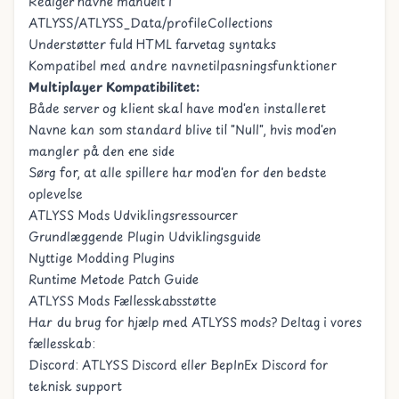
Rediger navne manuelt i
ATLYSS/ATLYSS_Data/profileCollections
Understøtter fuld HTML farvetag syntaks
Kompatibel med andre navnetilpasningsfunktioner
Multiplayer Kompatibilitet:
Både server og klient skal have mod'en installeret
Navne kan som standard blive til "Null", hvis mod'en
mangler på den ene side
Sørg for, at alle spillere har mod'en for den bedste
oplevelse
ATLYSS Mods Udviklingsressourcer
Grundlæggende Plugin Udviklingsguide
Nyttige Modding Plugins
Runtime Metode Patch Guide
ATLYSS Mods Fællesskabsstøtte
Har du brug for hjælp med ATLYSS mods? Deltag i vores
fællesskab:
Discord:
ATLYSS Discord
eller
BepInEx Discord
for
teknisk support