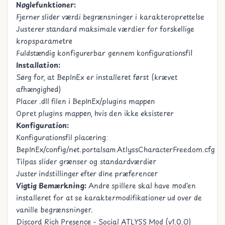
Nøglefunktioner:
Fjerner slider værdi begrænsninger i karakteroprettelse
Justerer standard maksimale værdier for forskellige
kropsparametre
Fuldstændig konfigurerbar gennem konfigurationsfil
Installation:
Sørg for, at BepInEx er installeret først (krævet
afhængighed)
Placer .dll filen i BepInEx/plugins mappen
Opret plugins mappen, hvis den ikke eksisterer
Konfiguration:
Konfigurationsfil placering:
BepInEx/config/net.portalsam.AtlyssCharacterFreedom.cfg
Tilpas slider grænser og standardværdier
Juster indstillinger efter dine præferencer
Vigtig Bemærkning:
Andre spillere skal have mod'en
installeret for at se karaktermodifikationer ud over de
vanille begrænsninger.
Discord Rich Presence - Social ATLYSS Mod (v1.0.0)