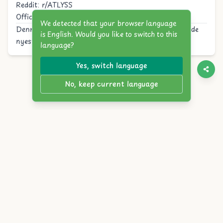
Reddit:
r/ATLYSS
Officielle Fora:
forums.atlyss.org
We detected that your browser language
Denne guide opdateres regelmæssigt for at afspejle de
is English. Would you like to switch to this
nyeste ATLYSS mods og fællesskabsudviklinger.
language?
Yes, switch language
No, keep current language
Twitter
Discord
YouTube
Itch.io
Steam
Reddit
English
简体中文
繁體中文
Español
Français
Deutsch