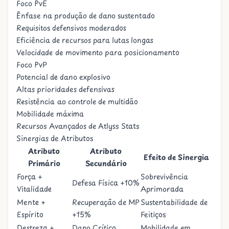
Foco PvE
Ênfase na produção de dano sustentado
Requisitos defensivos moderados
Eficiência de recursos para lutas longas
Velocidade de movimento para posicionamento
Foco PvP
Potencial de dano explosivo
Altas prioridades defensivas
Resistência ao controle de multidão
Mobilidade máxima
Recursos Avançados de Atlyss Stats
Sinergias de Atributos
Atributo
Atributo
Efeito de Sinergia
Primário
Secundário
Força +
Sobrevivência
Defesa Física +10%
Vitalidade
Aprimorada
Mente +
Recuperação de MP
Sustentabilidade de
Espírito
+15%
Feitiços
Destreza +
Dano Crítico
Mobilidade em