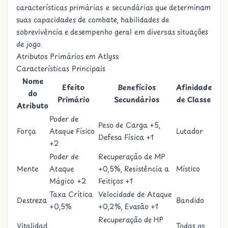
características primárias e secundárias que determinam
suas capacidades de combate, habilidades de
sobrevivência e desempenho geral em diversas situações
de jogo.
Atributos Primários em Atlyss
Características Principais
Nome
Efeito
Benefícios
Afinidade
do
Primário
Secundários
de Classe
Atributo
Poder de
Peso de Carga +5,
Força
Ataque Físico
Lutador
Defesa Física +1
+2
Poder de
Recuperação de MP
Mente
Ataque
+0,5%, Resistência a
Místico
Mágico +2
Feitiços +1
Taxa Crítica
Velocidade de Ataque
Destreza
Bandido
+0,5%
+0,2%, Evasão +1
Recuperação de HP
Vitalidad
Todas as