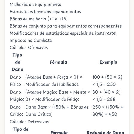
Melhoria de Equipamento
Estatísticas base dos equipamentos
Bônus de melhoria (+1 a +15)
Bônus de conjunto para equipamentos correspondentes
Modificadores de estatísticas especiais de itens raros
Impacto no Combate
Cálculos Ofensivos
Tipo
de
Fórmula
Exemplo
Dano
Dano
(Ataque Base + Força × 2) ×
100 + (50 × 2)
Físico
Modificador de Habilidade
× 1,5 = 250
Dano
(Ataque Mágico Base + Mente ×
80 + (40 × 2)
Mágico
2) × Modificador de Feitiço
× 1,8 = 288
Dano
Dano Base × (150% + Bônus de
250 × (150% +
Crítico
Dano Crítico)
30%) = 450
Cálculos Defensivos
Tipo de
Fórmula
Redução de Dano