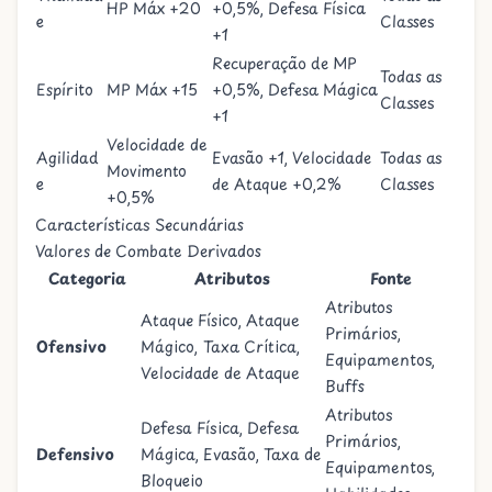
HP Máx +20
+0,5%, Defesa Física
e
Classes
+1
Recuperação de MP
Todas as
Espírito
MP Máx +15
+0,5%, Defesa Mágica
Classes
+1
Velocidade de
Agilidad
Evasão +1, Velocidade
Todas as
Movimento
e
de Ataque +0,2%
Classes
+0,5%
Características Secundárias
Valores de Combate Derivados
Categoria
Atributos
Fonte
Atributos
Ataque Físico, Ataque
Primários,
Ofensivo
Mágico, Taxa Crítica,
Equipamentos,
Velocidade de Ataque
Buffs
Atributos
Defesa Física, Defesa
Primários,
Defensivo
Mágica, Evasão, Taxa de
Equipamentos,
Bloqueio