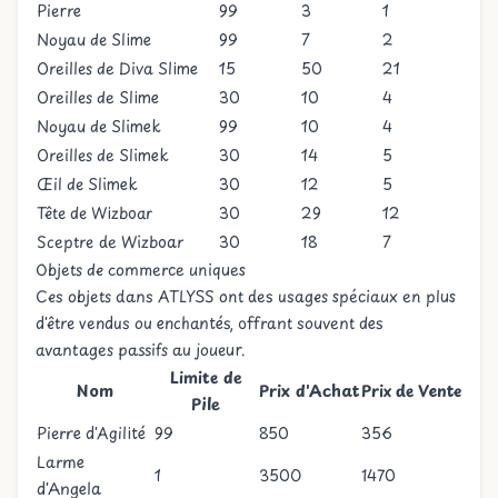
Pierre
99
3
1
Noyau de Slime
99
7
2
Oreilles de Diva Slime
15
50
21
Oreilles de Slime
30
10
4
Noyau de Slimek
99
10
4
Oreilles de Slimek
30
14
5
Œil de Slimek
30
12
5
Tête de Wizboar
30
29
12
Sceptre de Wizboar
30
18
7
Objets de commerce uniques
Ces objets dans ATLYSS ont des usages spéciaux en plus
d'être vendus ou enchantés, offrant souvent des
avantages passifs au joueur.
Limite de
Nom
Prix d'Achat
Prix de Vente
Pile
Pierre d'Agilité
99
850
356
Larme
1
3500
1470
d'Angela