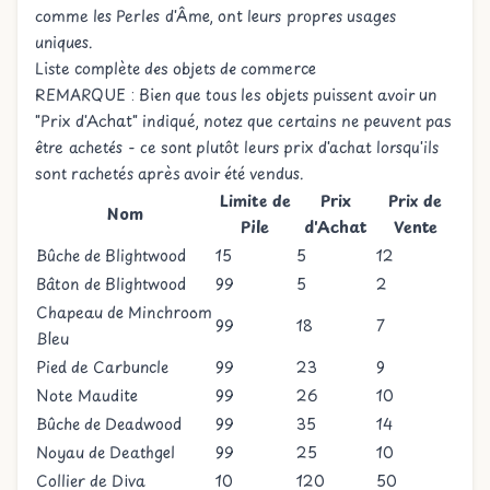
comme les
Perles d'Âme
, ont leurs propres usages
uniques.
Liste complète des objets de commerce
REMARQUE : Bien que tous les objets puissent avoir un
"Prix d'Achat" indiqué, notez que certains ne peuvent pas
être achetés - ce sont plutôt leurs prix d'achat lorsqu'ils
sont rachetés après avoir été vendus.
Limite de
Prix
Prix de
Nom
Pile
d'Achat
Vente
Bûche de Blightwood
15
5
12
Bâton de Blightwood
99
5
2
Chapeau de Minchroom
99
18
7
Bleu
Pied de Carbuncle
99
23
9
Note Maudite
99
26
10
Bûche de Deadwood
99
35
14
Noyau de Deathgel
99
25
10
Collier de Diva
10
120
50