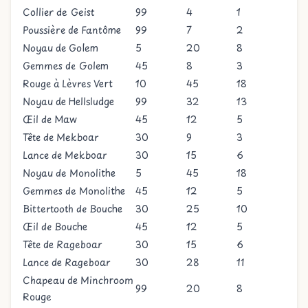
Collier de Geist
99
4
1
Poussière de Fantôme
99
7
2
Noyau de Golem
5
20
8
Gemmes de Golem
45
8
3
Rouge à Lèvres Vert
10
45
18
Noyau de Hellsludge
99
32
13
Œil de Maw
45
12
5
Tête de Mekboar
30
9
3
Lance de Mekboar
30
15
6
Noyau de Monolithe
5
45
18
Gemmes de Monolithe
45
12
5
Bittertooth de Bouche
30
25
10
Œil de Bouche
45
12
5
Tête de Rageboar
30
15
6
Lance de Rageboar
30
28
11
Chapeau de Minchroom
99
20
8
Rouge