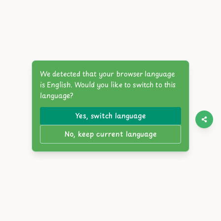
We detected that your browser language
is English. Would you like to switch to this
language?
Yes, switch language
No, keep current language
Twitter
Discord
YouTube
Itch.io
Steam
Reddit
English
简体中文
繁體中文
Español
Français
Deutsch