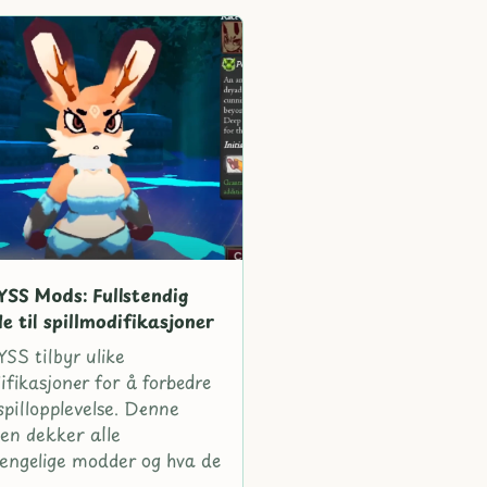
YSS Mods: Fullstendig
e til spillmodifikasjoner
SS tilbyr ulike
fikasjoner for å forbedre
spillopplevelse. Denne
en dekker alle
jengelige modder og hva de