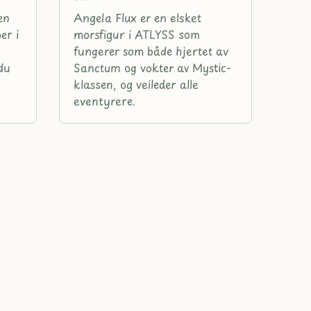
en
Angela Flux er en elsket
er i
morsfigur i ATLYSS som
fungerer som både hjertet av
du
Sanctum og vokter av Mystic-
klassen, og veileder alle
eventyrere.